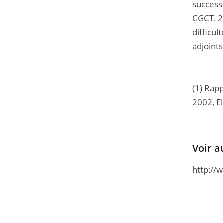
success
CGCT. 2)
difficul
adjoint
(1) Rapp
2002, El
Voir a
http://