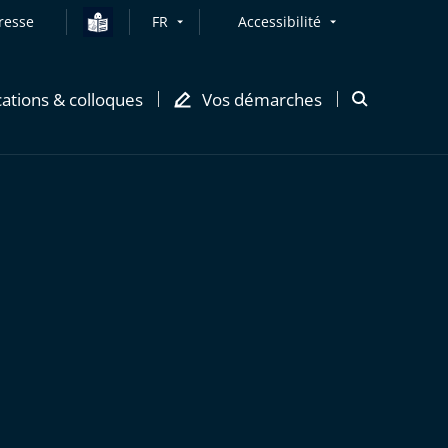
resse
FR
Accessibilité
cations & colloques
Vos démarches
Ouvrir
la
modale
de
recherche