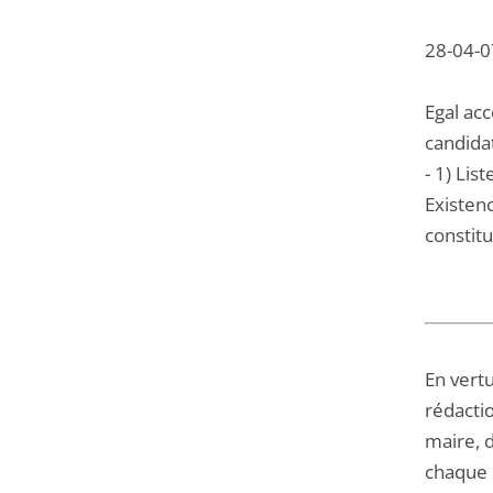
28-04-07
Egal ac
candida
- 1) Li
Existenc
constitu
En vertu
rédactio
maire, 
chaque 