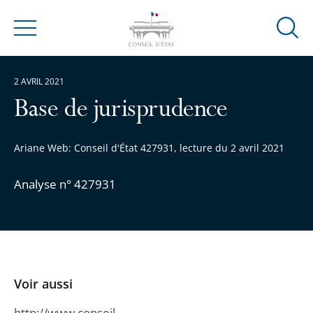
Ouvrir
Menu
la
modal
2 AVRIL 2021
de
reche
Base de jurisprudence
Ariane Web: Conseil d'État 427931, lecture du 2 avril 2021
Analyse n° 427931
Voir aussi
http://www.conseil-