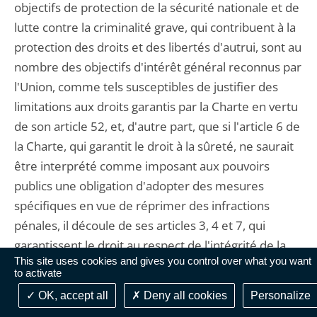
objectifs de protection de la sécurité nationale et de
lutte contre la criminalité grave, qui contribuent à la
protection des droits et des libertés d'autrui, sont au
nombre des objectifs d'intérêt général reconnus par
l'Union, comme tels susceptibles de justifier des
limitations aux droits garantis par la Charte en vertu
de son article 52, et, d'autre part, que si l'article 6 de
la Charte, qui garantit le droit à la sûreté, ne saurait
être interprété comme imposant aux pouvoirs
publics une obligation d'adopter des mesures
spécifiques en vue de réprimer des infractions
pénales, il découle de ses articles 3, 4 et 7, qui
garantissent le droit au respect de l'intégrité de la
This site uses cookies and gives you control over what you want
personne, l'interdiction de la torture et des peines
to activate
et traitements inhumains ou dégradants et le
OK, accept all
Deny all cookies
Personalize
respect de la vie privée et familiale, des obligations