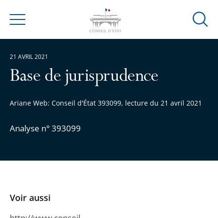
Ouvrir
Menu
la
modal
21 AVRIL 2021
de
reche
Base de jurisprudence
Ariane Web: Conseil d'État 393099, lecture du 21 avril 2021
Analyse n° 393099
Voir aussi
http://www.conseil-