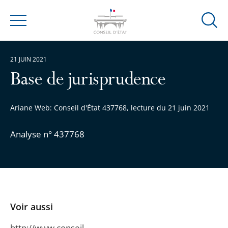
Ouvrir
Menu
la
modal
21 JUIN 2021
de
reche
Base de jurisprudence
Ariane Web: Conseil d'État 437768, lecture du 21 juin 2021
Analyse n° 437768
Voir aussi
http://www.conseil-