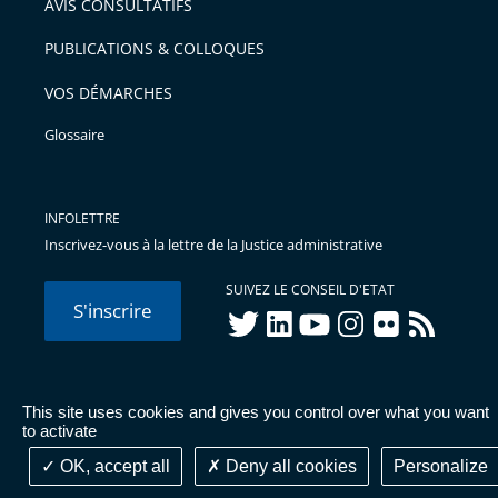
AVIS CONSULTATIFS
PUBLICATIONS & COLLOQUES
VOS DÉMARCHES
Glossaire
INFOLETTRE
Inscrivez-vous à la lettre de la Justice administrative
SUIVEZ LE CONSEIL D'ETAT
S'inscrire
twitter
linkedIn
youtube
instagram
flickr
rss
This site uses cookies and gives you control over what you want
© Conseil d'État 2026 -
Mentions légales
-
Cookies
-
Données
to activate
personnelles
-
Publications administratives
-
Accessibilité :
partiellement conforme
OK, accept all
Deny all cookies
Personalize