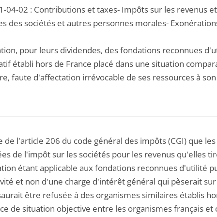
-04-02 : Contributions et taxes- Impôts sur les revenus e
es des sociétés et autres personnes morales- Exonération
ion, pour leurs dividendes, des fondations reconnues d'uti
atif établi hors de France placé dans une situation comparab
e, faute d'affectation irrévocable de ses ressources à son 
te de l'article 206 du code général des impôts (CGI) que le
s de l'impôt sur les sociétés pour les revenus qu'elles ti
ion étant applicable aux fondations reconnues d'utilité pu
ivité et non d'une charge d'intérêt général qui pèserait su
saurait être refusée à des organismes similaires établis ho
ce de situation objective entre les organismes français et