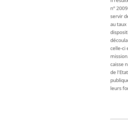
Il résul
n° 2009
servir d
au taux 
disposi
découlan
celle-c
mission.
caisse n
de l'Eta
publiqu
leurs fo