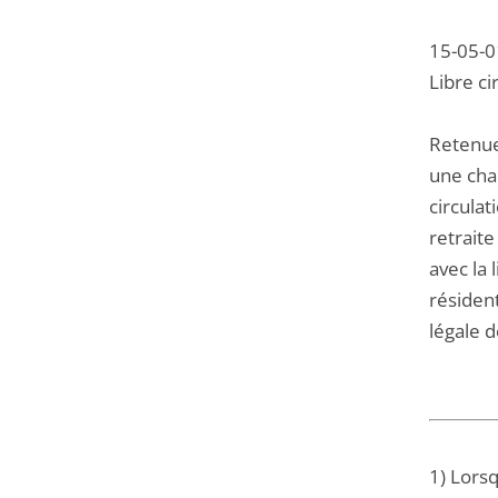
15-05-0
Libre ci
Retenue 
une char
circulat
retrait
avec la 
résident
légale d
1) Lorsq