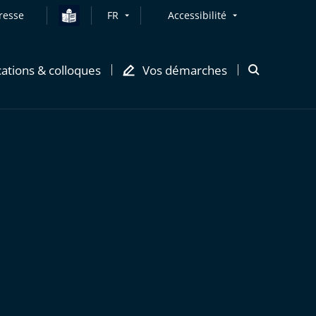
resse
FR
Accessibilité
cations & colloques
Vos démarches
Ouvrir
la
modale
de
recherche