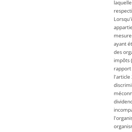
laquelle
respect
Lorsqu'i
appartie
mesure 
ayant ét
des org
impôts 
rapport 
l'articl
discrimi
méconnai
dividen
incompat
l'organi
organism