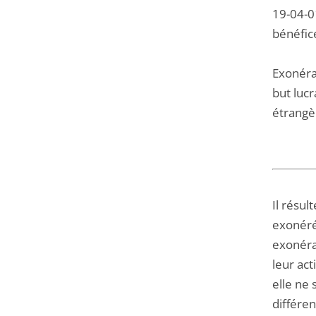
19-04-01
bénéfic
Exonérat
but lucr
étrangèr
Il résul
exonérée
exonérat
leur act
elle ne 
différen