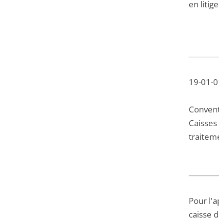
en litig
19-01-01
Conventi
Caisses 
traitem
Pour l'a
caisse d