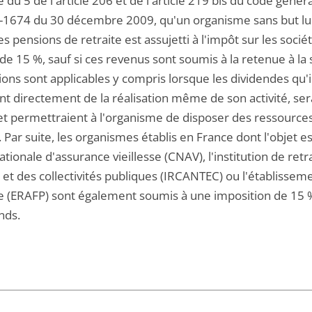
te du 5 de l'article 206 et de l'article 219 bis du code généra
-1674 du 30 décembre 2009, qu'un organisme sans but lucr
es pensions de retraite est assujetti à l'impôt sur les soci
de 15 %, sauf si ces revenus sont soumis à la retenue à la s
tions sont applicables y compris lorsque les dividendes qu
t directement de la réalisation même de son activité, sera
i et permettraient à l'organisme de disposer des ressource
 Par suite, les organismes établis en France dont l'objet es
ationale d'assurance vieillesse (CNAV), l'institution de re
t et des collectivités publiques (IRCANTEC) ou l'établisseme
e (ERAFP) sont également soumis à une imposition de 15 %
nds.