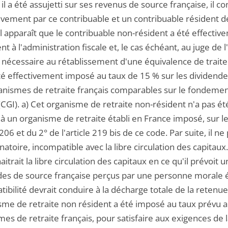
 il a été assujetti sur ses revenus de source française, il 
ivement par ce contribuable et un contribuable résident d
l apparaît que le contribuable non-résident a été effectiv
nt à l'administration fiscale et, le cas échéant, au juge de 
nécessaire au rétablissement d'une équivalence de traite
é effectivement imposé au taux de 15 % sur les dividendes 
anismes de retraite français comparables sur le fondement 
(CGI). a) Cet organisme de retraite non-résident n'a pas é
à un organisme de retraite établi en France imposé, sur les
e 206 et du 2° de l'article 219 bis de ce code. Par suite, il 
natoire, incompatible avec la libre circulation des capitaux
trait la libre circulation des capitaux en ce qu'il prévoit 
des de source française perçus par une personne morale ét
ibilité devrait conduire à la décharge totale de la retenue 
sme de retraite non résident a été imposé au taux prévu au
es de retraite français, pour satisfaire aux exigences de la