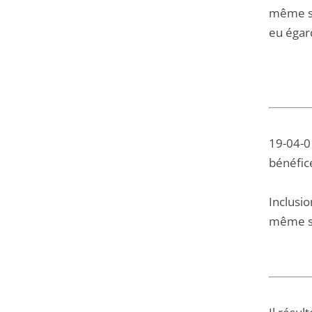
même sit
eu égar
19-04-01
bénéfic
Inclusio
même s'i