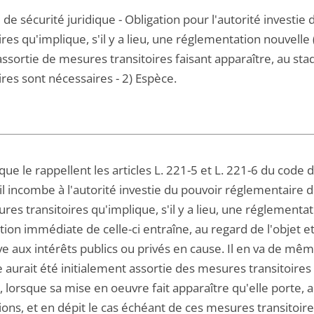
 de sécurité juridique - Obligation pour l'autorité investi
ires qu'implique, s'il y a lieu, une réglementation nouvelle
sortie de mesures transitoires faisant apparaître, au st
ires sont nécessaires - 2) Espèce.
 que le rappellent les articles L. 221-5 et L. 221-6 du code 
il incombe à l'autorité investie du pouvoir réglementaire d
res transitoires qu'implique, s'il y a lieu, une réglementati
ation immédiate de celle-ci entraîne, au regard de l'objet e
ve aux intérêts publics ou privés en cause. Il en va de m
 aurait été initialement assortie des mesures transitoires
, lorsque sa mise en oeuvre fait apparaître qu'elle porte, a
ions, et en dépit le cas échéant de ces mesures transitoi