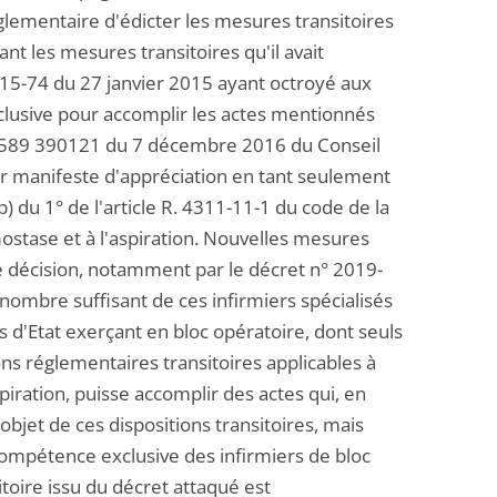
églementaire d'édicter les mesures transitoires
t les mesures transitoires qu'il avait
015-74 du 27 janvier 2015 ayant octroyé aux
clusive pour accomplir les actes mentionnés
 389589 390121 du 7 décembre 2016 du Conseil
ur manifeste d'appréciation en tant seulement
) du 1° de l'article R. 4311-11-1 du code de la
émostase et à l'aspiration. Nouvelles mesures
tte décision, notamment par le décret n° 2019-
nombre suffisant de ces infirmiers spécialisés
d'Etat exerçant en bloc opératoire, dont seuls
ons réglementaires transitoires applicables à
aspiration, puisse accomplir des actes qui, en
'objet de ces dispositions transitoires, mais
 compétence exclusive des infirmiers de bloc
itoire issu du décret attaqué est