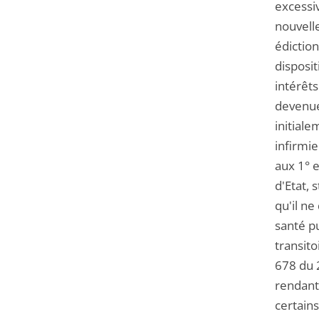
excessi
nouvelle
édiction
disposit
intérêts
devenue
initial
infirmi
aux 1° 
d'Etat,
qu'il ne
santé pu
transito
678 du 2
rendant
certains