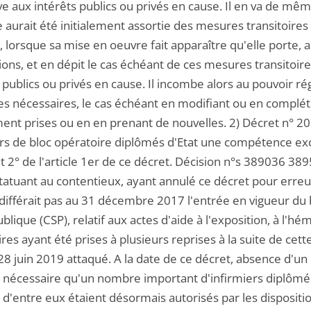
ve aux intérêts publics ou privés en cause. Il en va de m
 aurait été initialement assortie des mesures transitoires
, lorsque sa mise en oeuvre fait apparaître qu'elle porte, a
ions, et en dépit le cas échéant de ces mesures transitoi
 publics ou privés en cause. Il incombe alors au pouvoir r
s nécessaires, le cas échéant en modifiant ou en complétan
ement prises ou en en prenant de nouvelles. 2) Décret n° 2
ers de bloc opératoire diplômés d'Etat une compétence ex
et 2° de l'article 1er de ce décret. Décision n°s 389036
 statuant au contentieux, ayant annulé ce décret pour erre
 différait pas au 31 décembre 2017 l'entrée en vigueur du b
blique (CSP), relatif aux actes d'aide à l'exposition, à l'h
ires ayant été prises à plusieurs reprises à la suite de ce
8 juin 2019 attaqué. A la date de ce décret, absence d'un 
 nécessaire qu'un nombre important d'infirmiers diplômés 
 d'entre eux étaient désormais autorisés par les dispositi