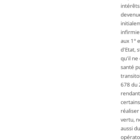
intérêts
devenue
initial
infirmi
aux 1° 
d'Etat,
qu'il ne
santé pu
transito
678 du 2
rendant
certains
réaliser
vertu, n
aussi du
opératoi