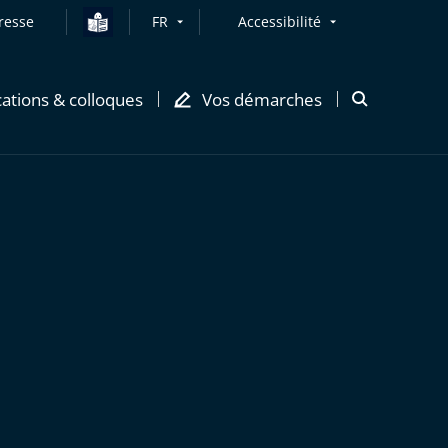
resse
FR
Accessibilité
cations & colloques
Vos démarches
Ouvrir
la
modale
de
recherche