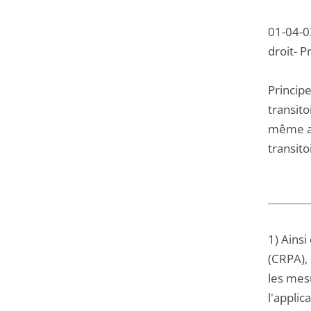
01-04-03
droit- P
Principe
transito
même as
transito
1) Ainsi
(CRPA), 
les mesu
l'applic