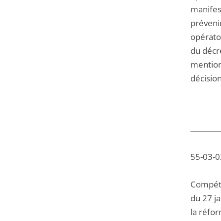
manifes
préveni
opératoi
du décre
mentionn
décisio
55-03-02
Compéte
du 27 ja
la réfor