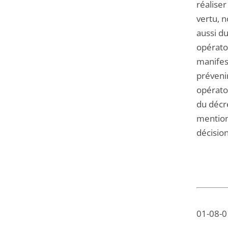
réaliser
vertu, n
aussi du
opératoi
manifes
préveni
opératoi
du décre
mentionn
décisio
01-08-01