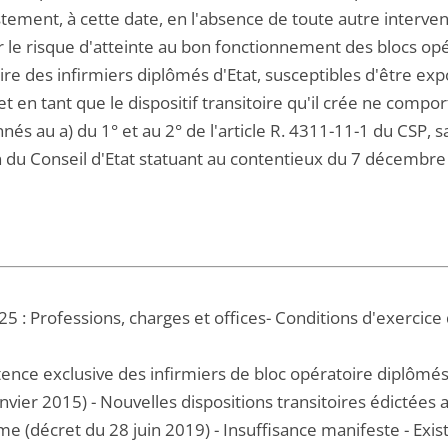
tement, à cette date, en l'absence de toute autre interven
r le risque d'atteinte au bon fonctionnement des blocs opé
re des infirmiers diplômés d'Etat, susceptibles d'être expo
t en tant que le dispositif transitoire qu'il crée ne compor
és au a) du 1° et au 2° de l'article R. 4311-11-1 du CSP, sa
n du Conseil d'Etat statuant au contentieux du 7 décembre
5 : Professions, charges et offices- Conditions d'exercice 
nce exclusive des infirmiers de bloc opératoire diplômés d
nvier 2015) - Nouvelles dispositions transitoires édictées
me (décret du 28 juin 2019) - Insuffisance manifeste - Exis