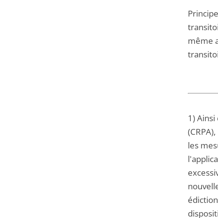
Principe
transito
même as
transito
1) Ainsi
(CRPA), 
les mesu
l'applic
excessi
nouvelle
édiction
disposit