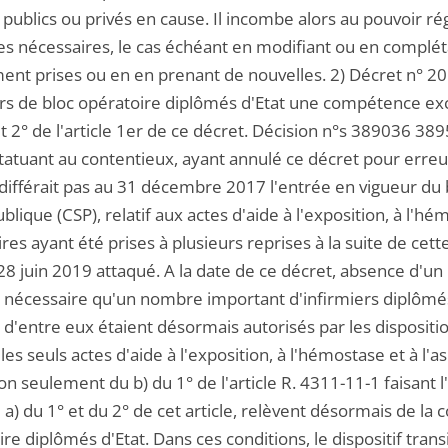
 publics ou privés en cause. Il incombe alors au pouvoir r
s nécessaires, le cas échéant en modifiant ou en complétan
ement prises ou en en prenant de nouvelles. 2) Décret n° 2
ers de bloc opératoire diplômés d'Etat une compétence ex
et 2° de l'article 1er de ce décret. Décision n°s 389036
 statuant au contentieux, ayant annulé ce décret pour erre
 différait pas au 31 décembre 2017 l'entrée en vigueur du b
blique (CSP), relatif aux actes d'aide à l'exposition, à l'h
ires ayant été prises à plusieurs reprises à la suite de ce
8 juin 2019 attaqué. A la date de ce décret, absence d'un 
 nécessaire qu'un nombre important d'infirmiers diplômés 
 d'entre eux étaient désormais autorisés par les dispositi
 les seuls actes d'aide à l'exposition, à l'hémostase et à l'
on seulement du b) du 1° de l'article R. 4311-11-1 faisant l
 a) du 1° et du 2° de cet article, relèvent désormais de la
re diplômés d'Etat. Dans ces conditions, le dispositif trans