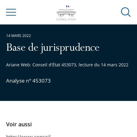
Ouvrir
Menu
la
modal
14 MARS 2022
de
reche
Base de jurisprudence
Ariane Web: Conseil d'État 453073, lecture du 14 mars 2022
Analyse n° 453073
Voir aussi
http://www.conseil-