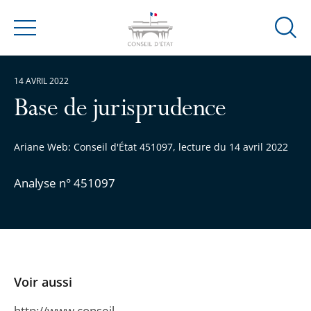
Ouvrir
Menu
la
modal
14 AVRIL 2022
de
reche
Base de jurisprudence
Ariane Web: Conseil d'État 451097, lecture du 14 avril 2022
Analyse n° 451097
Voir aussi
http://www.conseil-