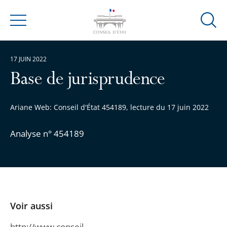
Ouvrir
Menu
la
modal
17 JUIN 2022
de
reche
Base de jurisprudence
Ariane Web: Conseil d'État 454189, lecture du 17 juin 2022
Analyse n° 454189
Voir aussi
http://www.conseil-