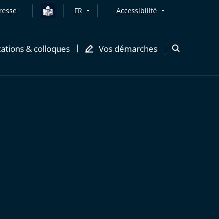
resse
FR
Accessibilité
cations & colloques
Vos démarches
Ouvrir
la
modale
de
recherche