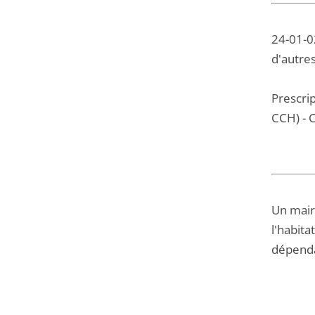
24-01-0
d'autres
Prescrip
CCH) - C
Un maire
l'habita
dépenda