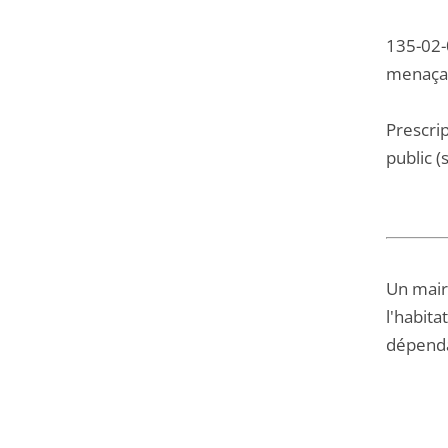
135-02-0
menaçan
Prescri
public (s
Un maire
l'habita
dépenda