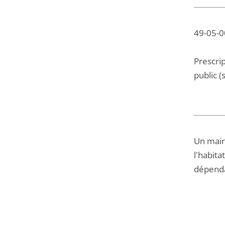
49-05-0
Prescri
public (s
Un maire
l'habita
dépenda