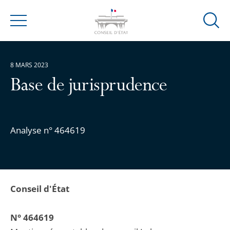
Ouvrir
Menu
la
modal
de
8 MARS 2023
reche
Base de jurisprudence
Analyse n° 464619
Conseil d'État
N° 464619