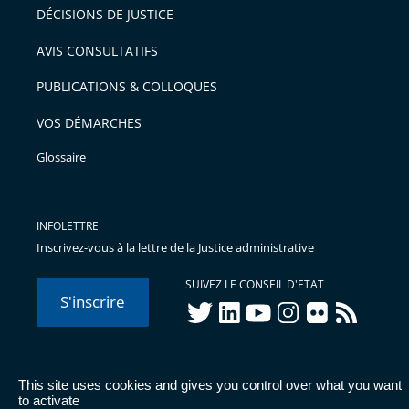
DÉCISIONS DE JUSTICE
AVIS CONSULTATIFS
PUBLICATIONS & COLLOQUES
VOS DÉMARCHES
Glossaire
INFOLETTRE
Inscrivez-vous à la lettre de la Justice administrative
SUIVEZ LE CONSEIL D'ETAT
S'inscrire
twitter
linkedIn
youtube
instagram
flickr
rss
This site uses cookies and gives you control over what you want
© Conseil d'État 2026 -
Mentions légales
-
Cookies
-
Données
to activate