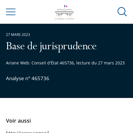
Ouvrir
Menu
la
modal
27 MARS 2023
de
reche
Base de jurisprudence
Ariane Web: Conseil d'État 465736, lecture du 27 mars 2023
Analyse n° 465736
Voir aussi
http://www.conseil-