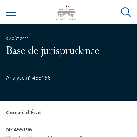
Ouvrir
Menu
la
modal
de
9 AOÛT 2023
reche
Base de jurisprudence
Analyse n° 455196
Conseil d'État
N° 455196