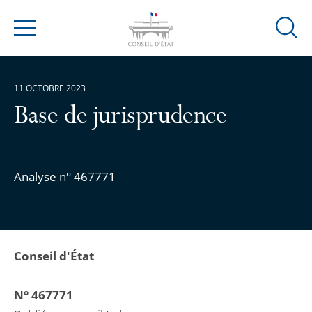
Ouvrir
Menu
la
modal
de
11 OCTOBRE 2023
reche
Base de jurisprudence
Analyse n° 467771
Conseil d'État
N° 467771