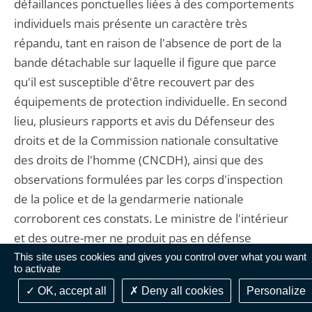
défaillances ponctuelles liées à des comportements
individuels mais présente un caractère très
répandu, tant en raison de l'absence de port de la
bande détachable sur laquelle il figure que parce
qu'il est susceptible d'être recouvert par des
équipements de protection individuelle. En second
lieu, plusieurs rapports et avis du Défenseur des
droits et de la Commission nationale consultative
des droits de l'homme (CNCDH), ainsi que des
observations formulées par les corps d'inspection
de la police et de la gendarmerie nationale
corroborent ces constats. Le ministre de l'intérieur
et des outre-mer ne produit pas en défense
d'élément de nature à contredire l'ampleur de ces
This site uses cookies and gives you control over what you want
to activate
cas de défaut de port apparent de l'identifiant
OK, accept all
Deny all cookies
Personalize
individuel et se borne à indiquer qu'il procède