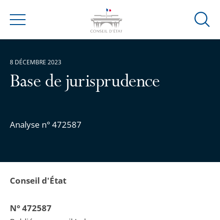
Ouvrir
Menu
la
modal
de
8 DÉCEMBRE 2023
reche
Base de jurisprudence
Analyse n° 472587
Conseil d'État
N° 472587