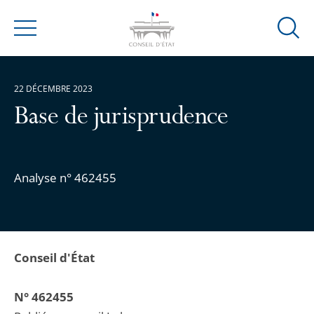
Ouvrir
Menu
la
modal
de
22 DÉCEMBRE 2023
reche
Base de jurisprudence
Analyse n° 462455
Conseil d'État
N° 462455