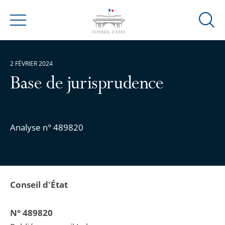
Ouvrir
Menu
la
modal
de
2 FÉVRIER 2024
reche
Base de jurisprudence
Analyse n° 489820
Conseil d'État
N° 489820