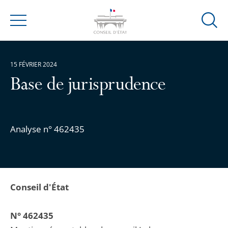
Ouvrir
Menu
la
modal
de
15 FÉVRIER 2024
reche
Base de jurisprudence
Analyse n° 462435
Conseil d'État
N° 462435