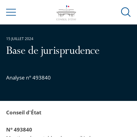
Ouvrir
Menu
la
modal
de
15 JUILLET 2024
reche
Base de jurisprudence
Analyse n° 493840
Conseil d'État
N° 493840