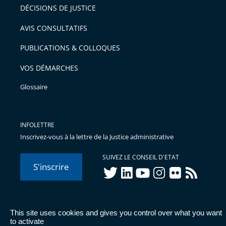
DÉCISIONS DE JUSTICE
AVIS CONSULTATIFS
PUBLICATIONS & COLLOQUES
VOS DÉMARCHES
Glossaire
INFOLETTRE
Inscrivez-vous à la lettre de la Justice administrative
SUIVEZ LE CONSEIL D'ETAT
S'inscrire
twitter
linkedIn
youtube
instagram
flickr
rss
This site uses cookies and gives you control over what you want
© Conseil d'État 2026 -
Mentions légales
-
Cookies
-
Données
to activate