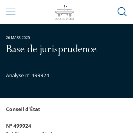
Ouvrir
Menu
la
modal
de
26 MARS 2025
reche
Base de jurisprudence
Analyse n° 499924
Conseil d'État
N° 499924