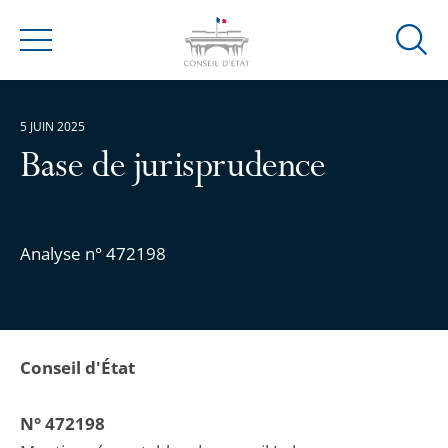
Ouvrir
Menu
la
modal
de
5 JUIN 2025
reche
Base de jurisprudence
Analyse n° 472198
Conseil d'État
N° 472198