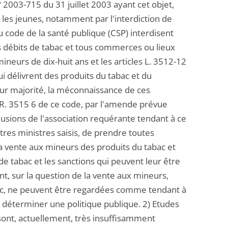
 2003-715 du 31 juillet 2003 ayant cet objet,
les jeunes, notamment par l'interdiction de
u code de la santé publique (CSP) interdisent
es débits de tabac et tous commerces ou lieux
ineurs de dix-huit ans et les articles L. 3512-12
i délivrent des produits du tabac et du
leur majorité, la méconnaissance de ces
t R. 3515 6 de ce code, par l'amende prévue
clusions de l'association requérante tendant à ce
utres ministres saisis, de prendre toutes
 la vente aux mineurs des produits du tabac et
e tabac et les sanctions qui peuvent leur être
ant, sur la question de la vente aux mineurs,
bac, ne peuvent être regardées comme tendant à
r déterminer une politique publique. 2) Etudes
 sont, actuellement, très insuffisamment