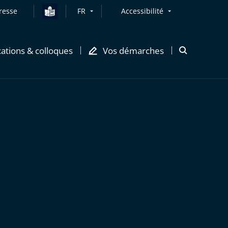
resse
FR
Accessibilité
cations & colloques
Vos démarches
Ouvrir
la
modale
de
recherche