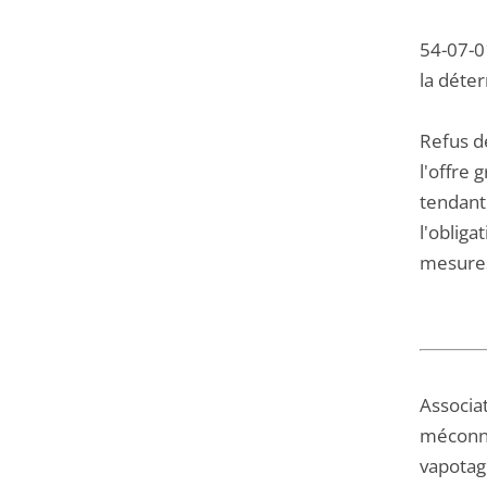
54-07-0
la déte
Refus de
l'offre 
tendant
l'obliga
mesures
Associa
méconnai
vapotage