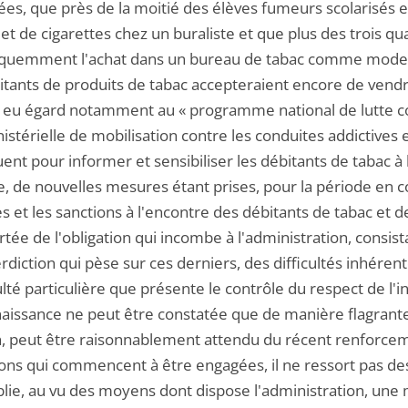
ées, que près de la moitié des élèves fumeurs scolarisés e
t de cigarettes chez un buraliste et que plus des trois qua
équemment l'achat dans un bureau de tabac comme mode d
itants de produits de tabac accepteraient encore de vendr
 eu égard notamment au « programme national de lutte con
istérielle de mobilisation contre les conduites addictives
nt pour informer et sensibiliser les débitants de tabac à 
, de nouvelles mesures étant prises, pour la période en co
es et les sanctions à l'encontre des débitants de tabac et
rtée de l'obligation qui incombe à l'administration, consist
rdiction qui pèse sur ces derniers, des difficultés inhére
culté particulière que présente le contrôle du respect de l'
ssance ne peut être constatée que de manière flagrante, ai
n, peut être raisonnablement attendu du récent renforce
ons qui commencent à être engagées, il ne ressort pas des 
ablie, au vu des moyens dont dispose l'administration, un