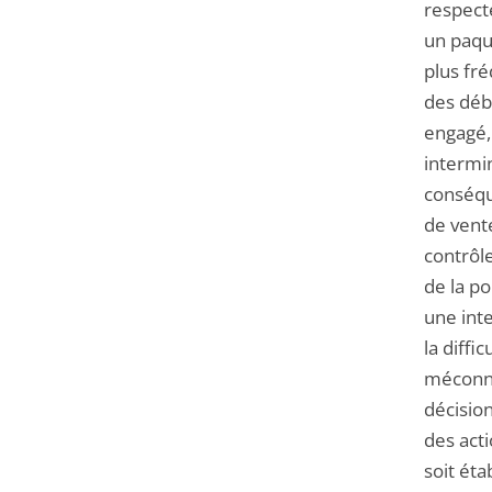
respect
un paque
plus fr
des déb
engagé,
intermin
conséque
de vente
contrôl
de la po
une inte
la diffi
méconnai
décisio
des acti
soit ét