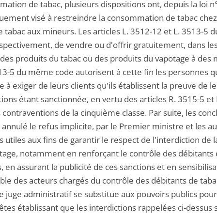
tion de tabac, plusieurs dispositions ont, depuis la loi n°
quement visé à restreindre la consommation de tabac chez 
 tabac aux mineurs. Les articles L. 3512-12 et L. 3513-5 d
respectivement, de vendre ou d'offrir gratuitement, dans l
 des produits du tabac ou des produits du vapotage à des m
513-5 du même code autorisent à cette fin les personnes qu
 à exiger de leurs clients qu'ils établissent la preuve de 
tions étant sanctionnée, en vertu des articles R. 3515-5 e
 contraventions de la cinquième classe. Par suite, les con
 annulé le refus implicite, par le Premier ministre et les a
utiles aux fins de garantir le respect de l'interdiction de
tage, notamment en renforçant le contrôle des débitants d
s, en assurant la publicité de ces sanctions et en sensibilis
ble des acteurs chargés du contrôle des débitants de ta
e juge administratif se substitue aux pouvoirs publics pou
êtes établissant que les interdictions rappelées ci-dessus