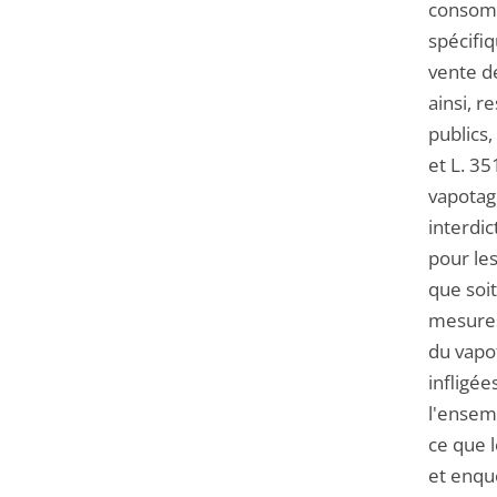
consomma
spécifi
vente de
ainsi, 
publics,
et L. 3
vapotage
interdic
pour les
que soit
mesures 
du vapo
infligée
l'ensem
ce que l
et enqu