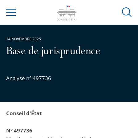
Ouvrir
Menu
la
modal
de
14 NOVEMBRE 2025
reche
Base de jurisprudence
Analyse n° 497736
Conseil d'État
N° 497736