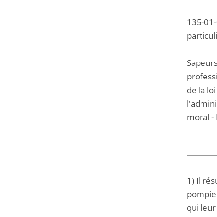
135-01-0
particul
Sapeurs
professi
de la lo
l'admini
moral - 
1) Il ré
pompier
qui leur