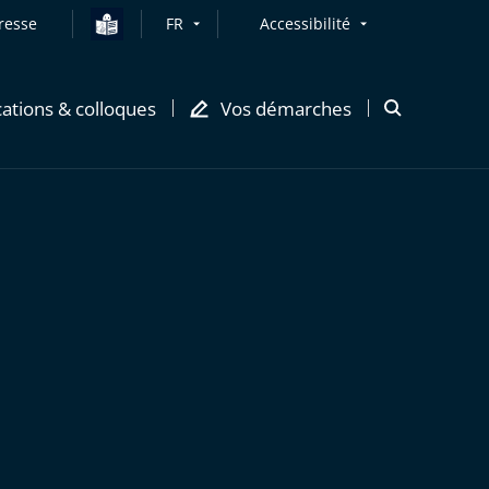
resse
FR
Accessibilité
cations & colloques
Vos démarches
Ouvrir
la
modale
de
recherche