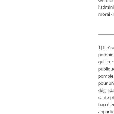
l'admini
moral - 
1) Il ré
pompier
qui leur
publique
pompiers
pour un
dégradat
santé p
harcèlem
apparti