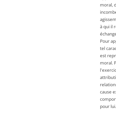
moral, d
incombe
agissem
à qui il
échanges
Pour app
tel cara
est rep
moral. 
l'exerci
attribut
relatio
cause ex
comport
pour lui