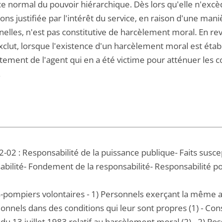
ce normal du pouvoir hiérarchique. Dès lors qu'elle n'excè
ions justifiée par l'intérêt du service, en raison d'une man
nnelles, n'est pas constitutive de harcèlement moral. En 
clut, lorsque l'existence d'un harcèlement moral est établ
ement de l'agent qui en a été victime pour atténuer les
.
-02 : Responsabilité de la puissance publique- Faits susce
abilité- Fondement de la responsabilité- Responsabilité po
-pompiers volontaires - 1) Personnels exerçant la même a
onnels dans des conditions qui leur sont propres (1) - Cons
i du 13 juillet 1983 relatif au harcèlement moral (2) - 2) Po