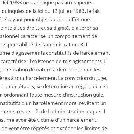
juillet 1983 ne s'applique pas aux sapeurs-
inquies de la loi du 13 juillet 1983, le fait
tés ayant pour objet ou pour effet une
nte à ses droits et sa dignité, d'altérer sa
ssionnel caractérise un comportement de
esponsabilité de l'administration. 3) Il
ctime d'agissements constitutifs de harcèlement
aractériser l'existence de tels agissements. Il
argumentation de nature à démontrer que les
ères à tout harcèlement. La conviction du juge,
t ou non établis, se détermine au regard de ces
en ordonnant toute mesure d'instruction utile.
constitutifs d'un harcèlement moral revêtent un
ements respectifs de l'administration auquel il
 estime avoir été victime d'un harcèlement
doivent être répétés et excéder les limites de