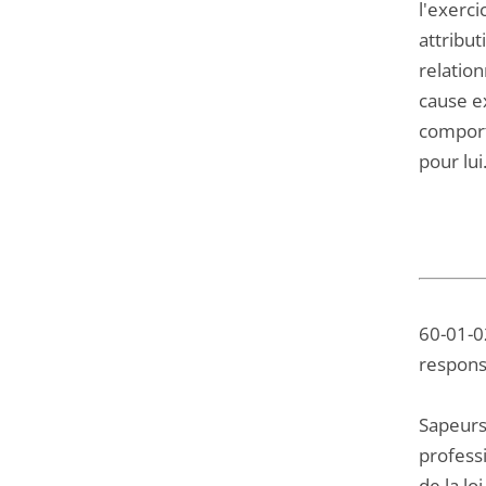
l'exerci
attribut
relatio
cause ex
comport
pour lui
60-01-02
respons
Sapeurs
professi
de la lo