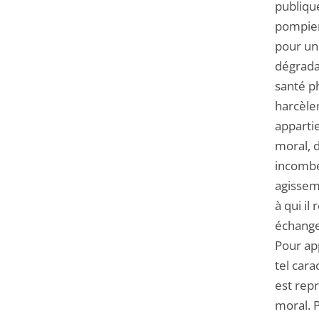
publique
pompiers
pour un
dégradat
santé p
harcèlem
apparti
moral, d
incombe
agissem
à qui il
échanges
Pour app
tel cara
est rep
moral. 