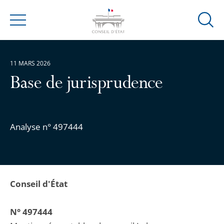
Ouvrir
Menu
la
modal
de
11 MARS 2026
reche
Base de jurisprudence
Analyse n° 497444
Conseil d'État
N° 497444