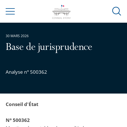
Ouvrir
Menu
la
modal
de
30 MARS 2026
reche
Base de jurisprudence
Analyse n° 500362
Conseil d'État
N° 500362