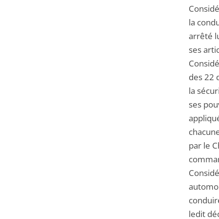
Considér
la cond
arrêté l
ses arti
Considé
des 22 d
la sécur
ses pou
appliqu
chacune
par le C
command
Considé
automob
conduire
ledit dé