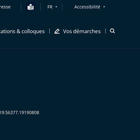
resse
FR
Accessibilité
cations & colloques
Vos démarches
Ouvrir
la
modale
de
recherche
919:56377.19190808