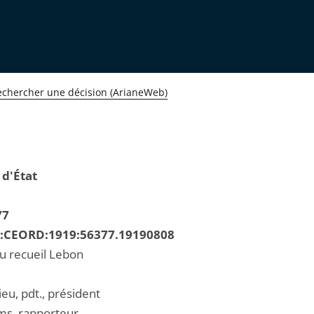
echercher une décision (ArianeWeb)
 d'État
77
R:CEORD:1919:56377.19190808
au recueil Lebon
eu, pdt., président
s, rapporteur