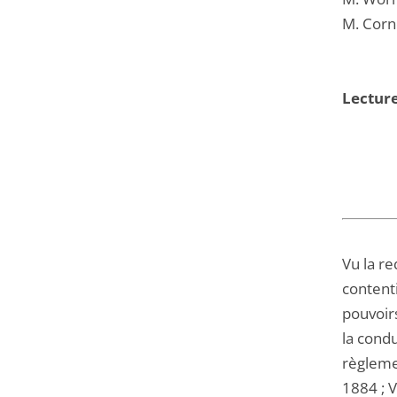
M. Corn
Lecture
Vu la re
contenti
pouvoirs
la condu
règlemen
1884 ; V