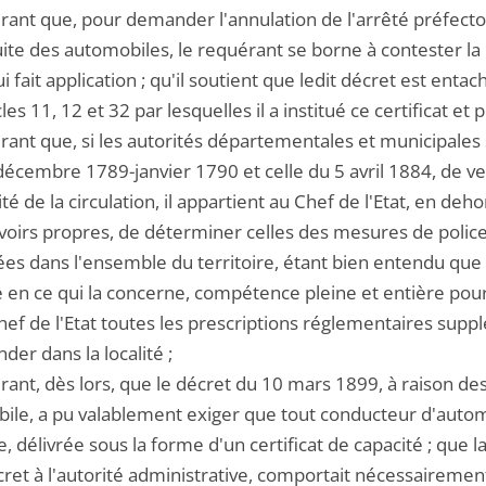
ant que, pour demander l'annulation de l'arrêté préfectoral
uite des automobiles, le requérant se borne à contester la
ui fait application ; qu'il soutient que ledit décret est ent
cles 11, 12 et 32 par lesquelles il a institué ce certificat et p
rant que, si les autorités départementales et municipales 
écembre 1789-janvier 1790 et celle du 5 avril 1884, de vei
ité de la circulation, il appartient au Chef de l'Etat, en deh
voirs propres, de déterminer celles des mesures de police 
ées dans l'ensemble du territoire, étant bien entendu que
 en ce qui la concerne, compétence pleine et entière pour
hef de l'Etat toutes les prescriptions réglementaires supp
er dans la localité ;
rant, dès lors, que le décret du 10 mars 1899, à raison d
ile, a pu valablement exiger que tout conducteur d'automo
, délivrée sous la forme d'un certificat de capacité ; que la
cret à l'autorité administrative, comportait nécessairement