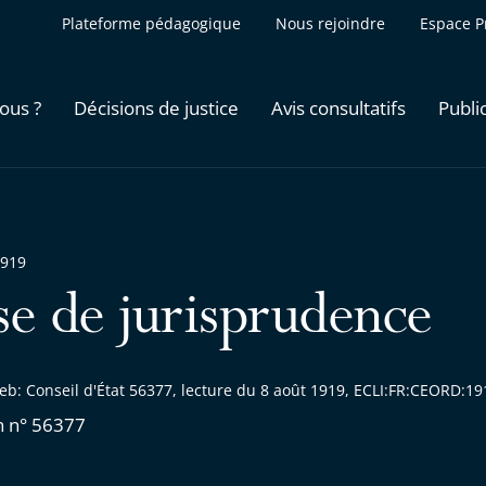
Plateforme pédagogique
Nous rejoindre
Espace P
ous ?
Décisions de justice
Avis consultatifs
Publi
1919
se de jurisprudence
eb: Conseil d'État 56377, lecture du 8 août 1919, ECLI:FR:CEORD:1
n n° 56377