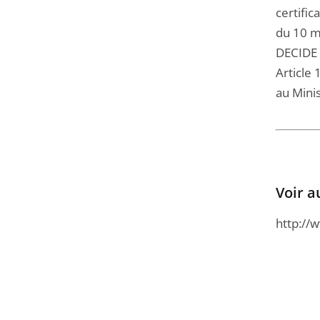
certific
du 10 ma
DECIDE 
Article 
au Minis
Voir a
http://