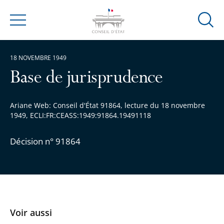
Ouvrir
Menu
la
modal
18 NOVEMBRE 1949
de
reche
Base de jurisprudence
Ariane Web: Conseil d'État 91864, lecture du 18 novembre
1949, ECLI:FR:CEASS:1949:91864.19491118
Décision n° 91864
Voir aussi