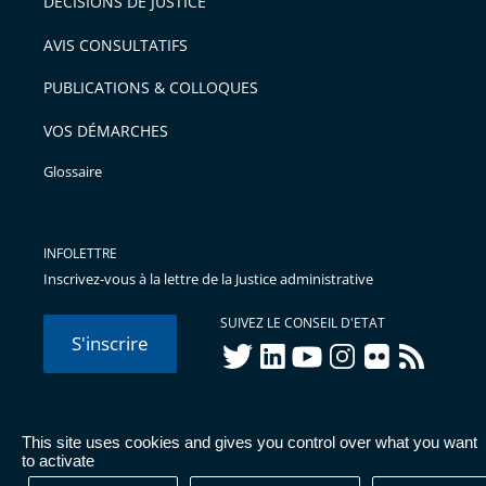
DÉCISIONS DE JUSTICE
AVIS CONSULTATIFS
PUBLICATIONS & COLLOQUES
VOS DÉMARCHES
Glossaire
INFOLETTRE
Inscrivez-vous à la lettre de la Justice administrative
SUIVEZ LE CONSEIL D'ETAT
S'inscrire
twitter
linkedIn
youtube
instagram
flickr
rss
This site uses cookies and gives you control over what you want
© Conseil d'État 2026 -
Mentions légales
-
Cookies
-
Données
to activate
personnelles
-
Publications administratives
-
Accessibilité :