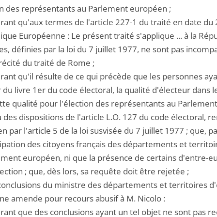
ion des représentants au Parlement européen ;
rant qu'aux termes de l'article 227-1 du traité en date d
ue Européenne : Le présent traité s'applique ... à la Répu
s, définies par la loi du 7 juillet 1977, ne sont pas incompat
récité du traité de Rome ;
ant qu'il résulte de ce qui précède que les personnes aya
r du livre 1er du code électoral, la qualité d'électeur dans
tte qualité pour l'élection des représentants au Parlement
 des dispositions de l'article L.O. 127 du code électoral, r
 par l'article 5 de la loi susvisée du 7 juillet 1977 ; que, p
cipation des citoyens français des départements et territo
ment européen, ni que la présence de certains d'entre-eux
lection ; que, dès lors, sa requête doit être rejetée ;
conclusions du ministre des départements et territoires d'
une amende pour recours abusif à M. Nicolo :
rant que des conclusions ayant un tel objet ne sont pas re