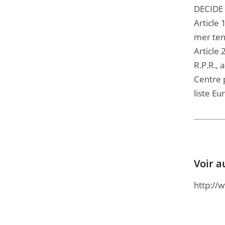
DECIDE 
Article 
mer tend
Article 
R.P.R.,
Centre p
liste Eu
Voir a
http://