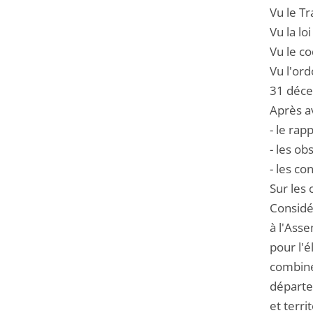
Vu le T
Vu la lo
Vu le co
Vu l'or
31 déce
Après a
- le rap
- les ob
- les c
Sur les 
Considér
à l'Ass
pour l'é
combinée
départe
et terri