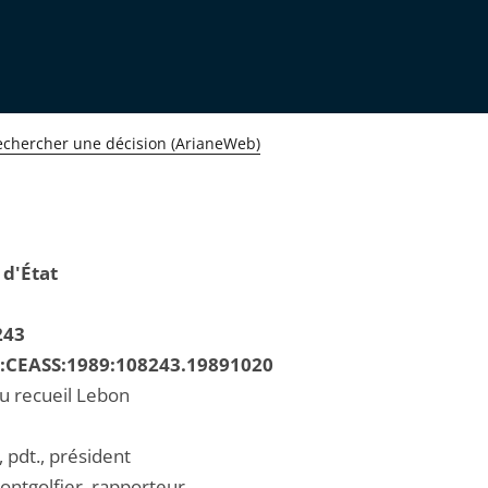
echercher une décision (ArianeWeb)
 d'État
243
R:CEASS:1989:108243.19891020
au recueil Lebon
 pdt., président
ontgolfier, rapporteur