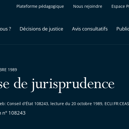
Plateforme pédagogique
Nous rejoindre
Espace P
ous ?
Décisions de justice
Avis consultatifs
Publi
BRE 1989
se de jurisprudence
eb: Conseil d'État 108243, lecture du 20 octobre 1989, ECLI:FR:CE
n n° 108243