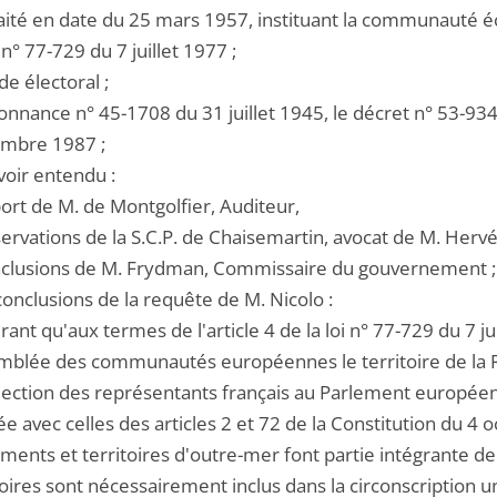
raité en date du 25 mars 1957, instituant la communauté
i n° 77-729 du 7 juillet 1977 ;
de électoral ;
donnance n° 45-1708 du 31 juillet 1945, le décret n° 53-93
mbre 1987 ;
voir entendu :
port de M. de Montgolfier, Auditeur,
servations de la S.C.P. de Chaisemartin, avocat de M. Herv
onclusions de M. Frydman, Commissaire du gouvernement ;
conclusions de la requête de M. Nicolo :
ant qu'aux termes de l'article 4 de la loi n° 77-729 du 7 ju
emblée des communautés européennes le territoire de la 
lection des représentants français au Parlement européen ;
 avec celles des articles 2 et 72 de la Constitution du 4 o
ments et territoires d'outre-mer font partie intégrante de
toires sont nécessairement inclus dans la circonscription un