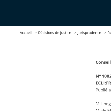
Accueil
Décisions de justice
Jurisprudence
R
Passer
Passer
Conseil
la
la
navigation
navigation
N° 108
de
de
ECLI:F
l'article
l'article
Publié 
pour
pour
arriver
arriver
M. Long,
après
avant
M. de M