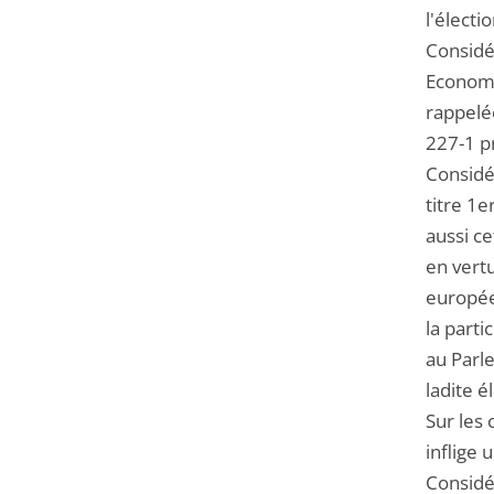
l'élect
Considé
Economiq
rappelée
227-1 p
Considér
titre 1e
aussi ce
en vertu
européen
la parti
au Parle
ladite é
Sur les 
inflige 
Considé