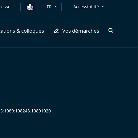
resse
FR
Accessibilité
cations & colloques
Vos démarches
Ouvrir
la
modale
de
recherche
ASS:1989:108243.19891020