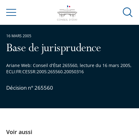
Ouvrir
Menu
la
modal
16 MARS 2005
de
reche
Base de jurisprudence
Ariane Web: Conseil d'État 265560, lecture du 16 mars 2005,
ECLI:FR:CESSR:2005:265560.20050316
Décision n° 265560
Voir aussi