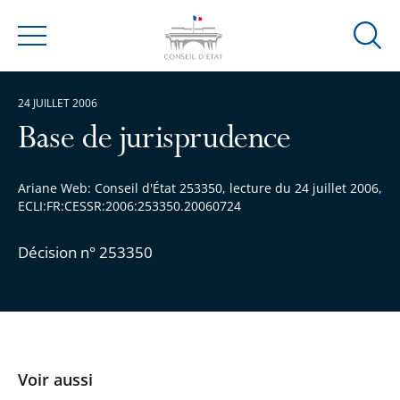
Ouvrir
Menu
la
modal
24 JUILLET 2006
de
reche
Base de jurisprudence
Ariane Web: Conseil d'État 253350, lecture du 24 juillet 2006,
ECLI:FR:CESSR:2006:253350.20060724
Décision n° 253350
Voir aussi