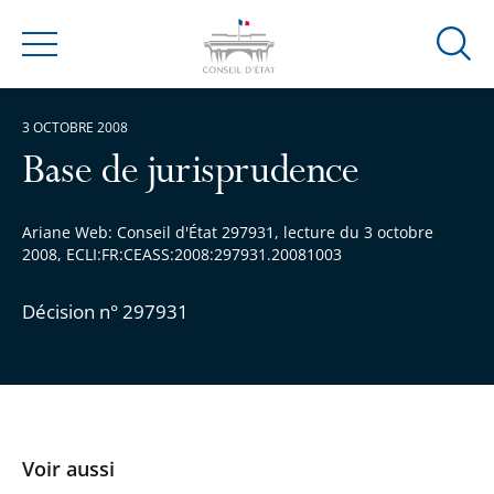
Ouvrir
Menu
la
modal
3 OCTOBRE 2008
de
reche
Base de jurisprudence
Ariane Web: Conseil d'État 297931, lecture du 3 octobre
2008, ECLI:FR:CEASS:2008:297931.20081003
Décision n° 297931
Voir aussi