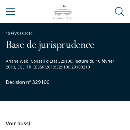
Ouvrir
Menu
la
modal
10 FÉVRIER 2010
de
reche
Base de jurisprudence
Ariane Web: Conseil d'État 329100, lecture du 10 février
2010, ECLI:FR:CESSR:2010:329100.20100210
Décision n° 329100
Voir aussi