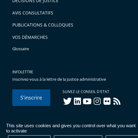
DÉCISIONS DE JUSTICE
AVIS CONSULTATIFS
PUBLICATIONS & COLLOQUES
VOS DÉMARCHES
Glossaire
INFOLETTRE
Inscrivez-vous à la lettre de la Justice administrative
SUIVEZ LE CONSEIL D'ETAT
S'inscrire
twitter
linkedIn
youtube
instagram
flickr
rss
This site uses cookies and gives you control over what you want
© Conseil d'État 2026 -
Mentions légales
-
Cookies
-
Données
to activate
personnelles
-
Publications administratives
-
Accessibilité :