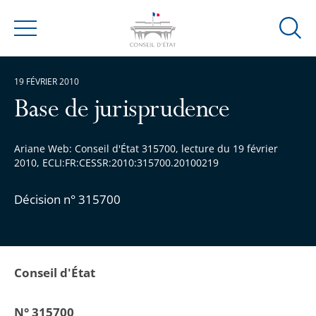
Ouvrir
Menu
la
modal
19 FÉVRIER 2010
de
reche
Base de jurisprudence
Ariane Web: Conseil d'État 315700, lecture du 19 février
2010, ECLI:FR:CESSR:2010:315700.20100219
Décision n° 315700
Conseil d'État
N° 315700