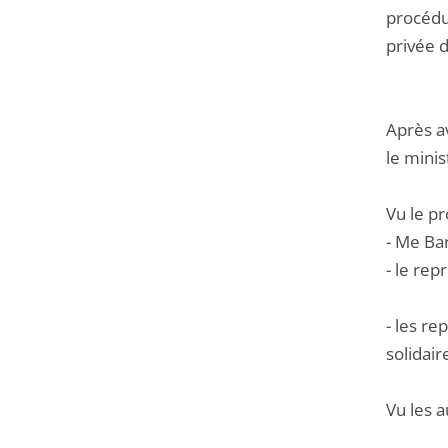
procédu
privée d
Après a
le minis
Vu le pr
- Me Bar
- le re
- les re
solidair
Vu les a