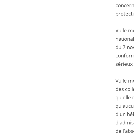
concerné
protecti
Vu le mé
national
du 7 no
conform
sérieux 
Vu le mé
des coll
qu'elle 
qu'aucu
d'un héb
d'admis
de l'abs