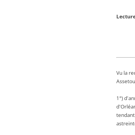
Lecture
Vu la r
Assetou 
1°) d'an
d'Orléan
tendant 
astreint