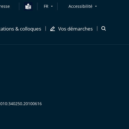
resse
FR
Accessibilité
cations & colloques
Vos démarches
Ouvrir
la
modale
de
recherche
:2010:340250.20100616