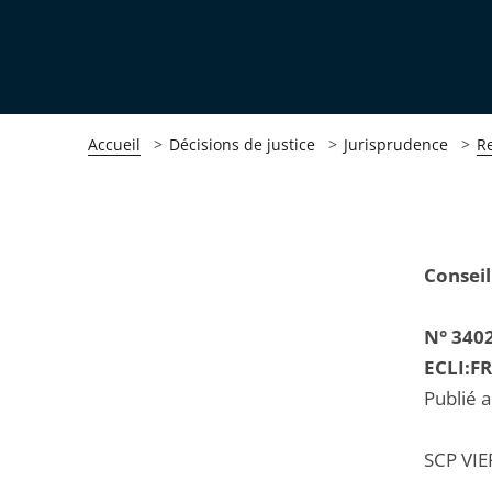
Accueil
Décisions de justice
Jurisprudence
R
Passer
Passer
Conseil
la
la
navigation
navigation
N° 340
de
de
ECLI:F
l'article
l'article
Publié 
pour
pour
arriver
arriver
SCP VI
après
avant