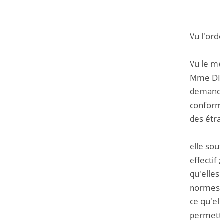
Vu l'or
Vu le mé
Mme DIA
demande
conformi
des étra
elle sou
effectif
qu'elle
normes 
ce qu'el
permett