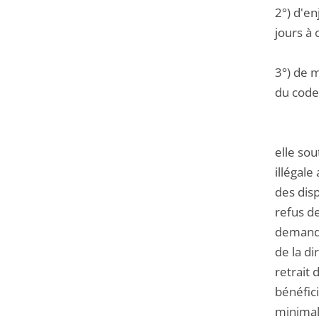
2°) d'e
jours à 
3°) de m
du code 
elle sou
illégale
des disp
refus de
demande 
de la d
retrait 
bénéfici
minimal