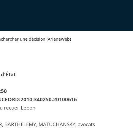
echercher une décision (ArianeWeb)
 d'État
250
R:CEORD:2010:340250.20100616
au recueil Lebon
ER, BARTHELEMY, MATUCHANSKY, avocats