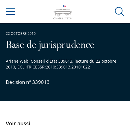
Ouvrir
Menu
la
modal
22 OCTOBRE 2010
de
reche
Base de jurisprudence
Ariane Web: Conseil d'État 339013, lecture du 22 octobre
2010, ECLI:FR:CESSR:2010:339013.20101022
Décision n° 339013
Voir aussi