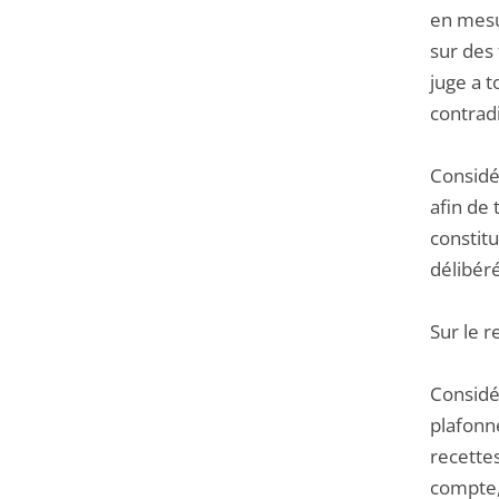
en mesur
sur des 
juge a t
contradi
Considér
afin de 
constitu
délibéré
Sur le r
Considér
plafonn
recette
compte,