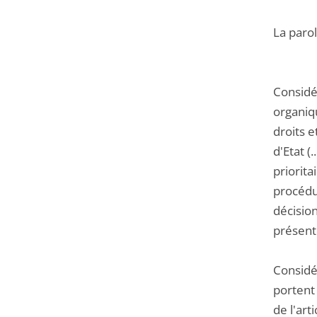
La parol
Considé
organiqu
droits e
d'Etat (
priorita
procédur
décision
présent
Considér
portent 
de l'art