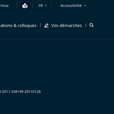
resse
FR
Accessibilité
cations & colloques
Vos démarches
Ouvrir
la
modale
de
recherche
SSR:2011:338199.20110128