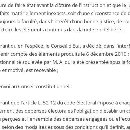
e de faire état avant la clôture de l'instruction et que le
faits matériellement inexacts, soit d'une circonstance de dro
oujours la faculté, dans l'intérêt d'une bonne justice, de r
ctoire les éléments contenus dans la note en délibéré ;
ant qu'en l'espèce, le Conseil d'Etat a décidé, dans l'intérê
tenir compte des éléments produits le 6 décembre 2010 ; qu
tionnalité soulevée par M. A, qui a été présentée sous la
 et motivé, est recevable ;
envoi au Conseil constitutionnel :
ant que l'article L. 52-12 du code électoral impose à chaq
ement des dépenses électorales l'obligation d'établir un
s perçues et l'ensemble des dépenses engagées ou effectu
 selon des modalités et sous des conditions qu'il définit