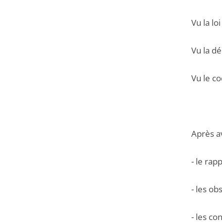
Vu la lo
Vu la dé
Vu le co
Après a
- le ra
- les ob
- les co