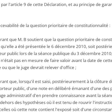
par l'article 9 de cette Déclaration, et au principe de garan
ecevabilité de la question prioritaire de constitutionnalité :
ant que M. B soutient que la question prioritaire de const
s qu'elle a été présentée le 6 décembre 2010, soit posté
eur public lors de la séance publique du 3 décembre 2010
il n'était pas en mesure de faire valoir avant la date de cet
 ou que le juge devrait relever d'office ;
ant que, lorsqu'il est saisi, postérieurement à la clôture 
rteur public, d'une note en délibéré émanant d'une des par
uge administratif d'en prendre connaissance avant la séanc
dehors des hypothèses où il est tenu de rouvrir l'instructio
celles où cette note contient l'exposé soit d'une circonstanc