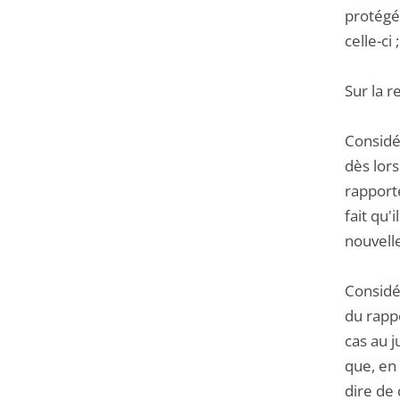
protégé 
celle-ci ;
Sur la r
Considér
dès lor
rapport
fait qu'
nouvelle
Considér
du rappo
cas au j
que, en 
dire de 