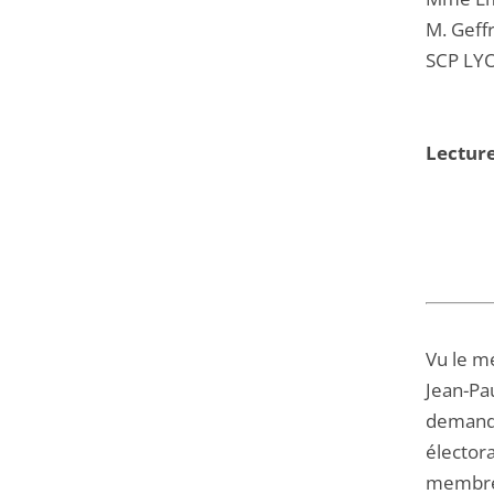
M. Geff
SCP LYO
Lecture
Vu le m
Jean-Pau
demande
électora
membres