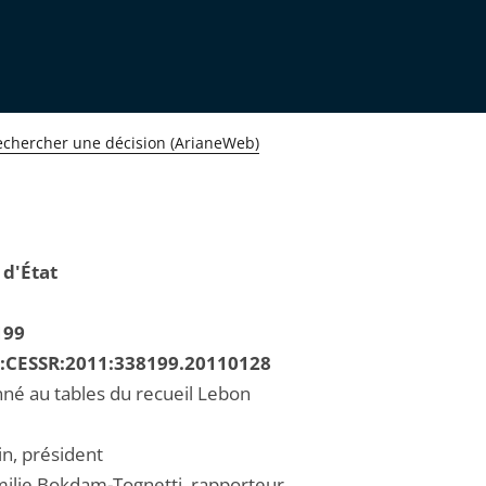
echercher une décision (ArianeWeb)
 d'État
199
R:CESSR:2011:338199.20110128
né au tables du recueil Lebon
in, président
lie Bokdam-Tognetti, rapporteur