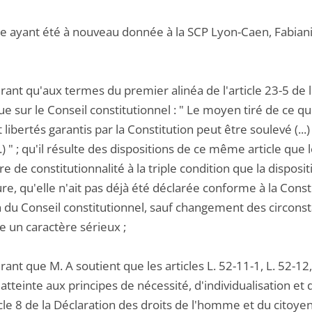
e ayant été à nouveau donnée à la SCP Lyon-Caen, Fabiani, 
rant qu'aux termes du premier alinéa de l'article 23-5 de
e sur le Conseil constitutionnel : " Le moyen tiré de ce qu'
t libertés garantis par la Constitution peut être soulevé (...
...) " ; qu'il résulte des dispositions de ce même article que
ire de constitutionnalité à la triple condition que la disposit
e, qu'elle n'ait pas déjà été déclarée conforme à la Constit
 du Conseil constitutionnel, sauf changement des circonst
e un caractère sérieux ;
ant que M. A soutient que les articles L. 52-11-1, L. 52-12,
atteinte aux principes de nécessité, d'individualisation et
icle 8 de la Déclaration des droits de l'homme et du citoy