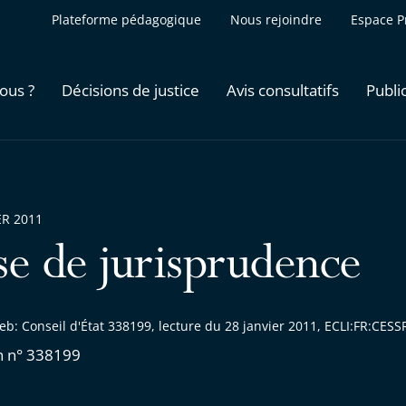
Plateforme pédagogique
Nous rejoindre
Espace P
ous ?
Décisions de justice
Avis consultatifs
Publi
ER 2011
se de jurisprudence
eb: Conseil d'État 338199, lecture du 28 janvier 2011, ECLI:FR:CE
n n° 338199