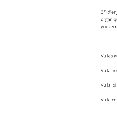
2°) d'en
organiq
gouvern
Vu les a
Vu la no
Vu la l
Vu le co