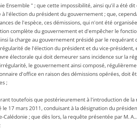
e Ensemble " ; que cette impossibilité, ainsi qu'il a été dit
à l'élection du président du gouvernement ; que, cependant
ances de l'espèce, ces démissions, qui n'ont été organisée
ution complète du gouvernement et d'empêcher le fonctio
ainsi la charge au gouvernement présidé par le requérant d
a régularité de l'élection du président et du vice-présiden
e électorale qui doit demeurer sans incidence sur la régul
irrégularité, le gouvernement ainsi composé, régulièrement
nnaire d'office en raison des démissions opérées, doit êtr
es ;
ant toutefois que postérieurement à l'introduction de la r
é le 17 mars 2011, conduisant à la désignation du préside
-Calédonie ; que dès lors, la requête présentée par M. A...e
;