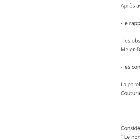
Après a
- le rap
- les ob
Meier-B
- les co
La parol
Couturi
Considér
" Le no