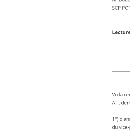
SCP PO
Lecture
Vu la re
A..., de
1°) d'an
du vice