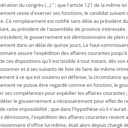
bération du congrès (...) " ; que l'article 121 de la même 
ment cesse d'exercer ses fonctions, le candidat suivant de l
e. Ce remplacement est notifié sans délai au président du 
ant, au président de l'assemblée de province intéressée. / 
 précédent, le gouvernement est démissionnaire de plein dr
ement dans un délai de quinze jours. Le haut-commissair
nnaire assure l'expédition des affaires courantes jusqu'à 
de ces dispositions qu'il est loisible à tout instant, dès 
ssionner et à ses suivants de liste de faire de même imm
ement à ce qui est soutenu en défense, la circonstance qu'
ement ne puisse être regardé comme en fonction, le go
r ses compétences pour expédier les affaires courantes ; q
léter le gouvernement a nécessairement pour effet de rend
de cette impossibilité ; que dans l'hypothèse où il n'aurait
es démissions, l'expédition des affaires courantes revie
issionnaire d'office lui-même, était alors depuis chargé de