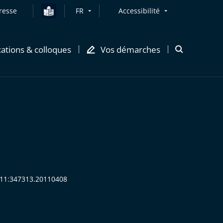
resse
FR
Accessibilité
cations & colloques
Vos démarches
Ouvrir
la
modale
de
recherche
2011:347313.20110408