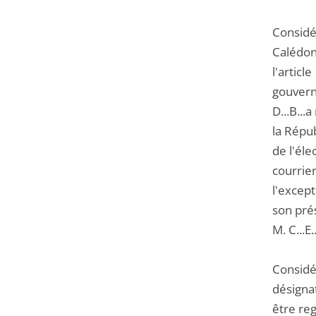
Considér
Calédon
l'articl
gouvern
D...B...
la Répu
de l'él
courrie
l'except
son pré
M. C...E
Considé
désigna
être re