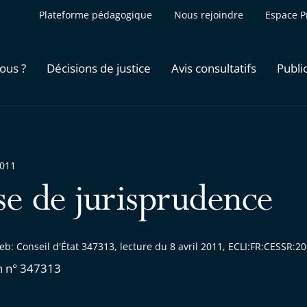
Plateforme pédagogique
Nous rejoindre
Espace P
ous ?
Décisions de justice
Avis consultatifs
Publi
2011
se de jurisprudence
b: Conseil d'État 347313, lecture du 8 avril 2011, ECLI:FR:CESSR:
n n° 347313