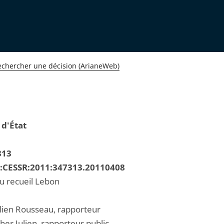
echercher une décision (ArianeWeb)
 d'État
313
R:CESSR:2011:347313.20110408
au recueil Lebon
lien Rousseau, rapporteur
her Julien, rapporteur public