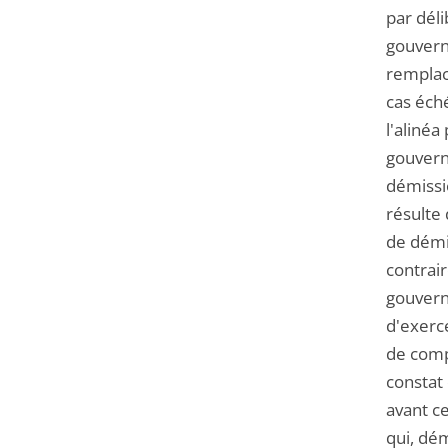
par déli
gouverne
remplac
cas éché
l'alinéa
gouvern
démissio
résulte 
de démi
contrair
gouvern
d'exerce
de comp
constat 
avant c
qui, dém