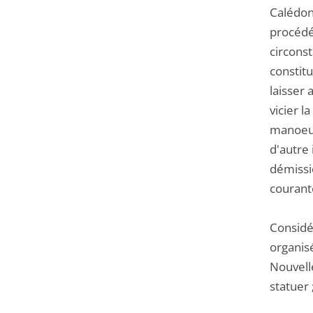
Calédoni
procédé 
circonst
constit
laisser 
vicier l
manoeuvr
d'autre 
démissio
courant
Considér
organis
Nouvelle
statuer 