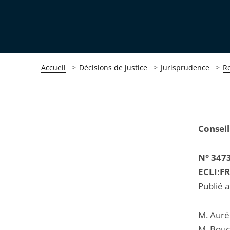
Accueil
Décisions de justice
Jurisprudence
R
Passer
Passer
Conseil
la
la
navigation
navigation
N° 347
de
de
ECLI:F
l'article
l'article
Publié 
pour
pour
arriver
arriver
M. Auré
après
avant
M. Bouc