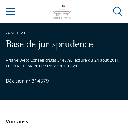
Ouvrir
Menu
la
modal
24 AOÛT 2011
de
reche
Base de jurisprudence
Ariane Web: Conseil d'État 314579, lecture du 24 août 2011,
ECLI:FR:CESSR:2011:314579.20110824
Décision n° 314579
Voir aussi