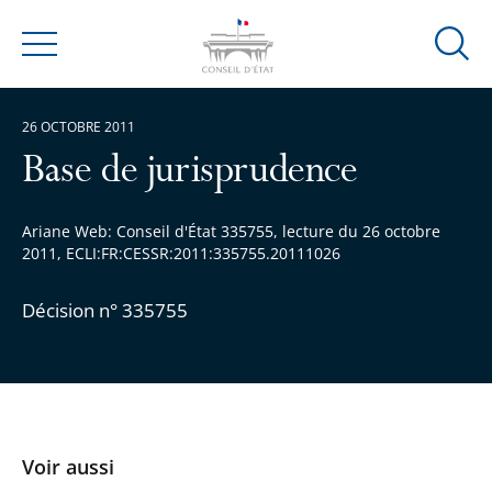
Ouvrir
Menu
la
modal
26 OCTOBRE 2011
de
reche
Base de jurisprudence
Ariane Web: Conseil d'État 335755, lecture du 26 octobre
2011, ECLI:FR:CESSR:2011:335755.20111026
Décision n° 335755
Voir aussi