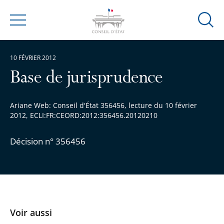
Ouvrir
Menu
la
modal
10 FÉVRIER 2012
de
reche
Base de jurisprudence
Ariane Web: Conseil d'État 356456, lecture du 10 février
2012, ECLI:FR:CEORD:2012:356456.20120210
Décision n° 356456
Voir aussi