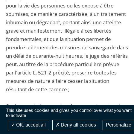
pour la vie des personnes ou les expose à être
soumises, de manière caractérisée, à un traitement
inhumain ou dégradant, portant ainsi une atteinte
grave et manifestement illégale à ces libertés
fondamentales, et que la situation permet de
prendre utilement des mesures de sauvegarde dans
un délai de quarante-huit heures, le juge des référés
peut, au titre de la procédure particulière prévue
par l'article L. 521-2 précité, prescrire toutes les
mesures de nature à faire cesser la situation
résultant de cette carence ;
Sur les conclusions tendant à ce que soit ordonnée
This site uses cookies and gives you control over what you want
une inspection de l'ensemble des cellules
to activate
individuelles du centre pénitentiaire des Baumettes
OK, accept all
Deny all cookies
Personalize
: