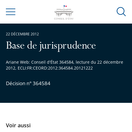
Ouvrir
Menu
la
modal
22 DÉCEMBRE 2012
de
reche
Base de jurisprudence
Ariane Web: Conseil d'État 364584, lecture du 22 décembre
2012, ECLI:FR:CEORD:2012:364584.20121222
Décision n° 364584
Voir aussi