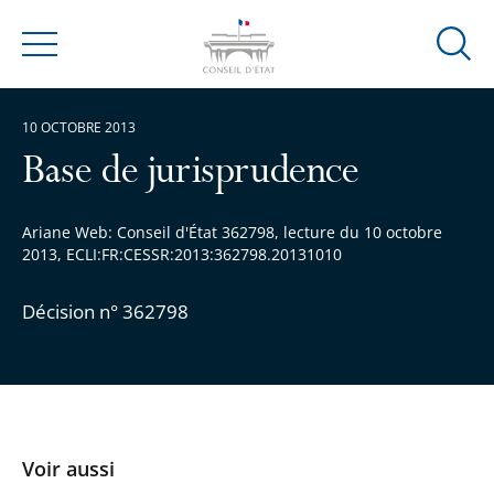
Ouvrir
Menu
la
modal
10 OCTOBRE 2013
de
reche
Base de jurisprudence
Ariane Web: Conseil d'État 362798, lecture du 10 octobre
2013, ECLI:FR:CESSR:2013:362798.20131010
Décision n° 362798
Voir aussi