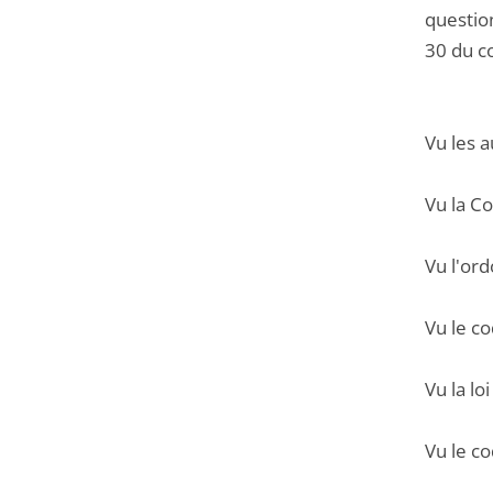
question
30 du c
Vu les a
Vu la C
Vu l'or
Vu le co
Vu la l
Vu le co