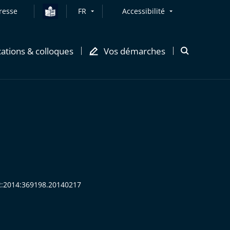
resse
FR
Accessibilité
cations & colloques
Vos démarches
Ouvrir
la
modale
de
recherche
SR:2014:369198.20140217