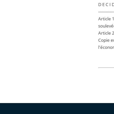
D E C I D
------------
Article 
soulevée
Article 
Copie en
l'écono