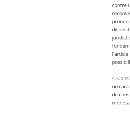
contre 
reconven
prononc
disposit
juridict
fondamen
l'articl
possibil
4. Consi
un carac
de const
monétair