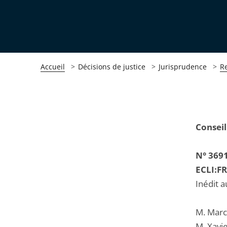
Accueil
Décisions de justice
Jurisprudence
R
Passer
Passer
Conseil
la
la
navigation
navigation
N° 369
de
de
ECLI:F
l'article
l'article
Inédit a
pour
pour
arriver
arriver
M. Marc
après
avant
M. Xavi