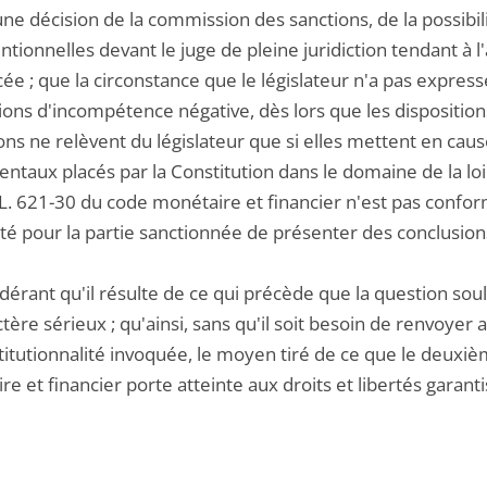
une décision de la commission des sanctions, de la possibi
tionnelles devant le juge de pleine juridiction tendant à l
ée ; que la circonstance que le législateur n'a pas expres
ions d'incompétence négative, dès lors que les dispositions
ions ne relèvent du législateur que si elles mettent en cau
taux placés par la Constitution dans le domaine de la loi ;
e L. 621-30 du code monétaire et financier n'est pas conform
ité pour la partie sanctionnée de présenter des conclusion
dérant qu'il résulte de ce qui précède que la question sou
tère sérieux ; qu'ainsi, sans qu'il soit besoin de renvoyer a
itutionnalité invoquée, le moyen tiré de ce que le deuxièm
e et financier porte atteinte aux droits et libertés garantis