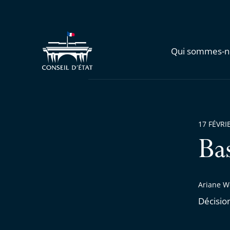
Qui sommes-n
17 FÉVRI
Ba
Ariane We
Décisio