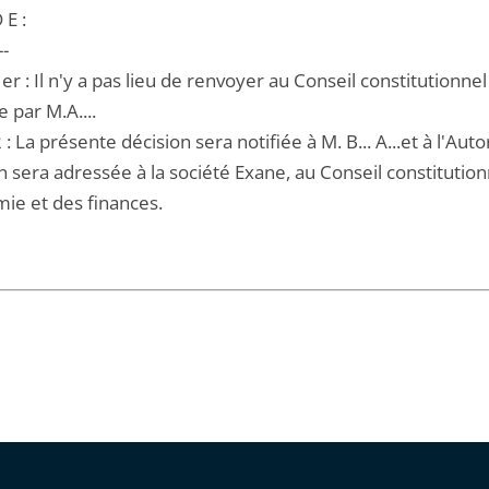
 E :
--
1er : Il n'y a pas lieu de renvoyer au Conseil constitutionnel
 par M.A....
2 : La présente décision sera notifiée à M. B... A...et à l'Au
 sera adressée à la société Exane, au Conseil constitution
mie et des finances.