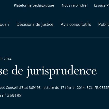
Plateforme pédagogique
Nous rejoindre
Espace P
ous ?
Décisions de justice
Avis consultatifs
Publi
ER 2014
se de jurisprudence
b: Conseil d'État 369198, lecture du 17 février 2014, ECLI:FR:CES
n n° 369198