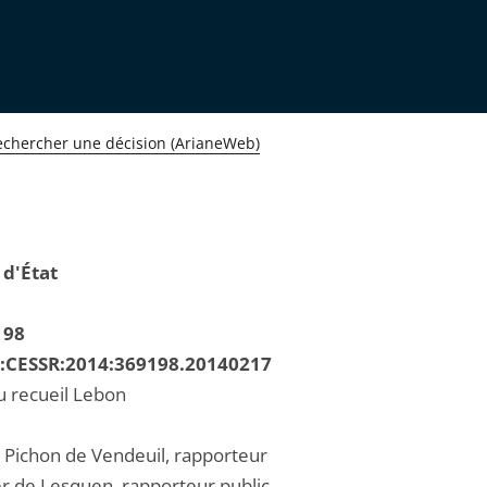
echercher une décision (ArianeWeb)
 d'État
198
R:CESSR:2014:369198.20140217
u recueil Lebon
 Pichon de Vendeuil, rapporteur
er de Lesquen, rapporteur public