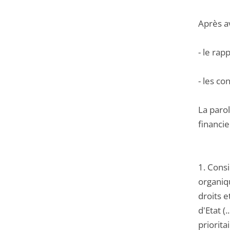
Après a
- le ra
- les co
La parol
financie
1. Cons
organiqu
droits e
d'Etat (
priorita