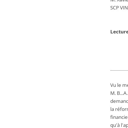
SCP VIN
Lecture
Vu le m
M. B...A
demande
la réfor
financie
qu'à l'a