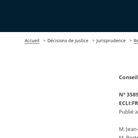
Accueil
Décisions de justice
Jurisprudence
R
Passer
Passer
Conseil
la
la
navigation
navigation
N° 358
de
de
ECLI:F
l'article
l'article
Publié 
pour
pour
arriver
arriver
M. Jean
après
avant
M. Bert