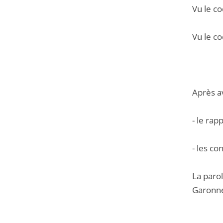
Vu le c
Vu le co
Après a
- le ra
- les co
La paro
Garonne