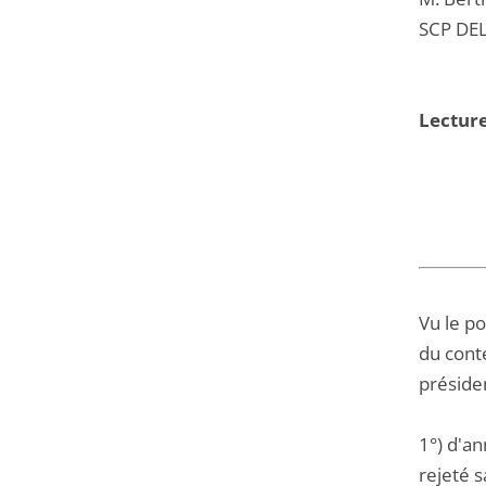
SCP DEL
Lecture
Vu le p
du cont
préside
1°) d'a
rejeté s