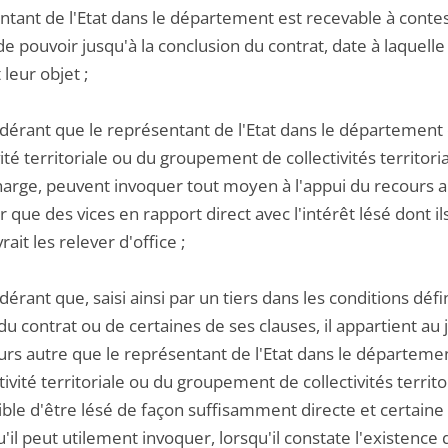
tant de l'Etat dans le département est recevable à contest
de pouvoir jusqu'à la conclusion du contrat, date à laquel
leur objet ;
idérant que le représentant de l'Etat dans le département
vité territoriale ou du groupement de collectivités territor
harge, peuvent invoquer tout moyen à l'appui du recours ain
 que des vices en rapport direct avec l'intérêt lésé dont il
rait les relever d'office ;
dérant que, saisi ainsi par un tiers dans les conditions déf
 du contrat ou de certaines de ses clauses, il appartient au 
urs autre que le représentant de l'Etat dans le départem
ctivité territoriale ou du groupement de collectivités terri
ble d'être lésé de façon suffisamment directe et certaine et
u'il peut utilement invoquer, lorsqu'il constate l'existence 