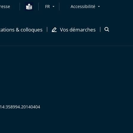
resse
FR
Accessibilité
cations & colloques
Vos démarches
Ouvrir
la
modale
de
recherche
2014:358994.20140404