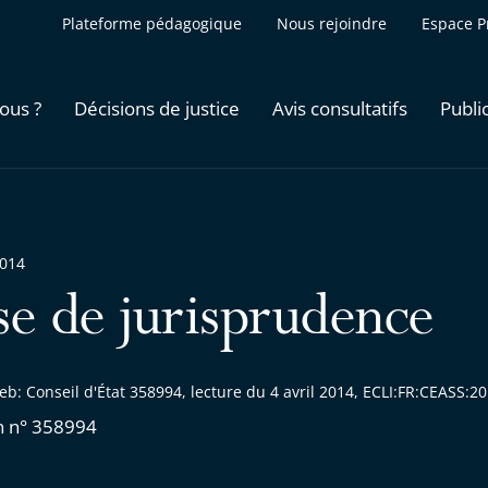
Plateforme pédagogique
Nous rejoindre
Espace P
ous ?
Décisions de justice
Avis consultatifs
Publi
2014
se de jurisprudence
b: Conseil d'État 358994, lecture du 4 avril 2014, ECLI:FR:CEASS:
n n° 358994