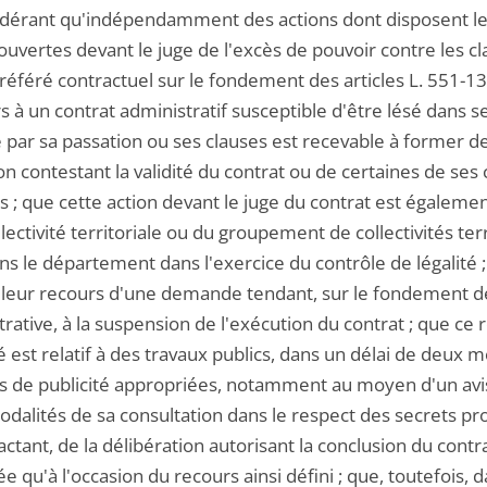
idérant qu'indépendamment des actions dont disposent les 
ouvertes devant le juge de l'excès de pouvoir contre les c
référé contractuel sur le fondement des articles L. 551-13 
rs à un contrat administratif susceptible d'être lésé dans 
 par sa passation ou ses clauses est recevable à former de
ion contestant la validité du contrat ou de certaines de se
les ; que cette action devant le juge du contrat est égale
llectivité territoriale ou du groupement de collectivités te
dans le département dans l'exercice du contrôle de légalit
 leur recours d'une demande tendant, sur le fondement de l
rative, à la suspension de l'exécution du contrat ; que ce r
é est relatif à des travaux publics, dans un délai de deux
 de publicité appropriées, notamment au moyen d'un avis 
odalités de sa consultation dans le respect des secrets prot
ctant, de la délibération autorisant la conclusion du contra
e qu'à l'occasion du recours ainsi défini ; que, toutefois, d