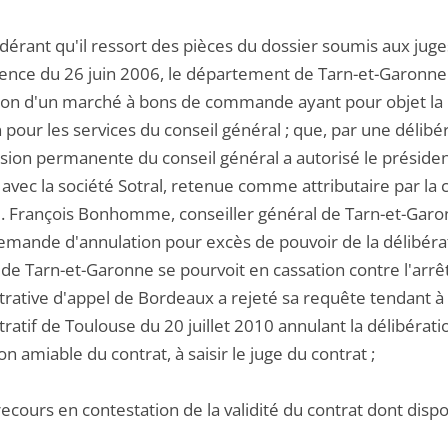
dérant qu'il ressort des pièces du dossier soumis aux juges
ence du 26 juin 2006, le département de Tarn-et-Garonne a
ion d'un marché à bons de commande ayant pour objet la 
 pour les services du conseil général ; que, par une déli
ion permanente du conseil général a autorisé le présiden
vec la société Sotral, retenue comme attributaire par la c
. François Bonhomme, conseiller général de Tarn-et-Garonne
emande d'annulation pour excès de pouvoir de la délibéra
de Tarn-et-Garonne se pourvoit en cassation contre l'arrêt
trative d'appel de Bordeaux a rejeté sa requête tendant à 
ratif de Toulouse du 20 juillet 2010 annulant la délibératio
on amiable du contrat, à saisir le juge du contrat ;
recours en contestation de la validité du contrat dont dispos