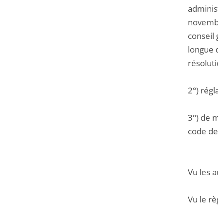
adminis
novembr
conseil
longue 
résoluti
2°) régl
3°) de m
code de 
Vu les a
Vu le r