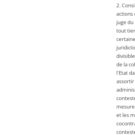
2. Cons
actions 
juge du 
tout tie
certaine
juridict
divisib
de la co
l'Etat 
assortir
administ
contest
mesures
et les m
cocontra
contesté