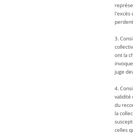
représen
l'excès 
perdent 
3. Cons
collecti
ont la c
invoquer
juge dev
4. Consi
validité
du reco
la colle
suscepti
celles q