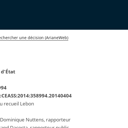
echercher une décision (ArianeWeb)
 d'État
994
R:CEASS:2014:358994.20140404
au recueil Lebon
-Dominique Nuttens, rapporteur
rand Dacosta, rapporteur public