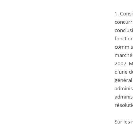
1. Consi
concurr
conclus
fonction
commiss
marché a
2007, M
d'une d
général 
adminis
administ
résoluti
Sur les 