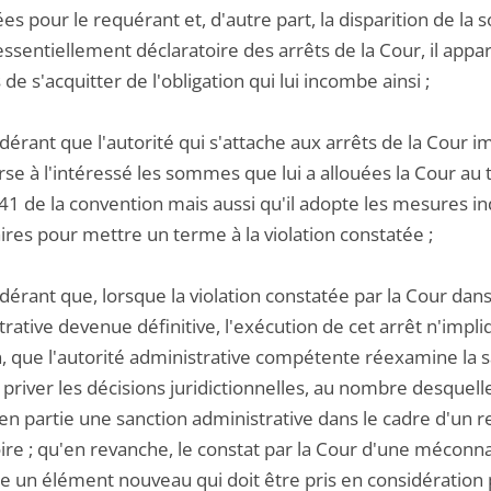
es pour le requérant et, d'autre part, la disparition de la s
ssentiellement déclaratoire des arrêts de la Cour, il appa
e s'acquitter de l'obligation qui lui incombe ainsi ;
idérant que l'autorité qui s'attache aux arrêts de la Cou
erse à l'intéressé les sommes que lui a allouées la Cour au 
e 41 de la convention mais aussi qu'il adopte les mesures in
res pour mettre un terme à la violation constatée ;
dérant que, lorsque la violation constatée par la Cour da
rative devenue définitive, l'exécution de cet arrêt n'impl
n, que l'autorité administrative compétente réexamine la s
e priver les décisions juridictionnelles, au nombre desque
en partie une sanction administrative dans le cadre d'un re
ire ; qu'en revanche, le constat par la Cour d'une méconna
e un élément nouveau qui doit être pris en considération pa