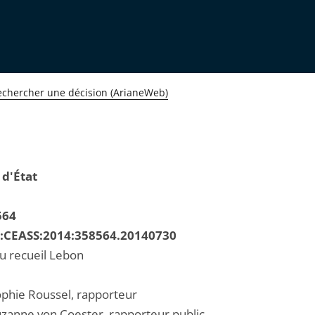
echercher une décision (ArianeWeb)
 d'État
564
R:CEASS:2014:358564.20140730
au recueil Lebon
hie Roussel, rapporteur
anne von Coester, rapporteur public