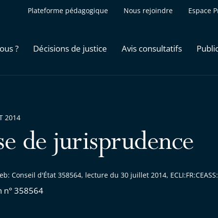
Plateforme pédagogique
Nous rejoindre
Espace P
ous ?
Décisions de justice
Avis consultatifs
Publi
ET 2014
se de jurisprudence
b: Conseil d'État 358564, lecture du 30 juillet 2014, ECLI:FR:CEA
n n° 358564