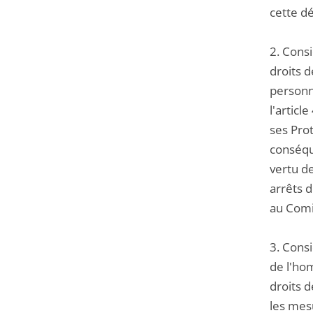
cette dé
2. Cons
droits 
personne
l'articl
ses Prot
conséque
vertu d
arrêts d
au Comit
3. Consi
de l'ho
droits 
les mesu