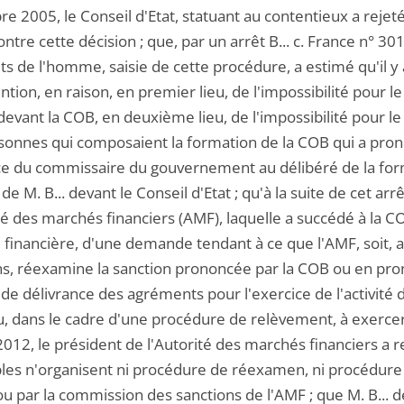
 2005, le Conseil d'Etat, statuant au contentieux a rejeté
contre cette décision ; que, par un arrêt B... c. France n°
ts de l'homme, saisie de cette procédure, a estimé qu'il y av
ntion, en raison, en premier lieu, de l'impossibilité pour l
devant la COB, en deuxième lieu, de l'impossibilité pour le
onnes qui composaient la formation de la COB qui a pronon
e du commissaire du gouvernement au délibéré de la form
de M. B... devant le Conseil d'Etat ; qu'à la suite de cet arrêt
té des marchés financiers (AMF), laquelle a succédé à la C
 financière, d'une demande tendant à ce que l'AMF, soit, 
ns, réexamine la sanction prononcée par la COB ou en prono
de délivrance des agréments pour l'exercice de l'activité d
, dans le cadre d'une procédure de relèvement, à exercer c
2012, le président de l'Autorité des marchés financiers a
bles n'organisent ni procédure de réexamen, ni procédur
ou par la commission des sanctions de l'AMF ; que M. B...