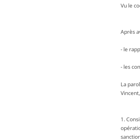
Vu le co
Après a
- le ra
- les c
La parol
Vincent,
1. Cons
opérati
sanction