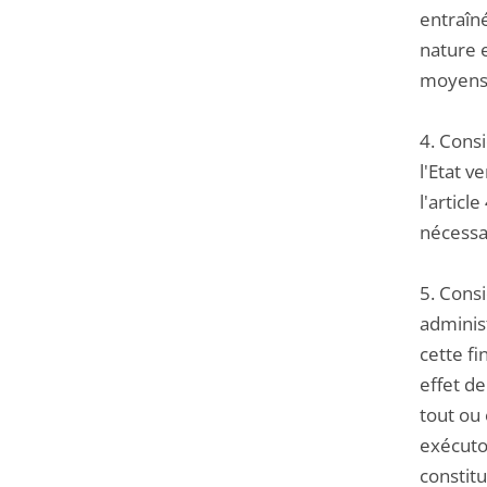
entraîné
nature e
moyens d
4. Cons
l'Etat v
l'articl
nécessai
5. Consi
administ
cette fi
effet d
tout ou 
exécuto
constitu