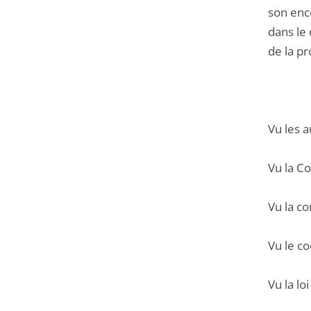
son enco
dans le
de la pr
Vu les a
Vu la C
Vu la c
Vu le co
Vu la lo