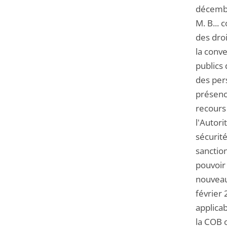
décembre
M. B... 
des droi
la conve
publics 
des pers
présenc
recours 
l'Autori
sécurité
sanctio
pouvoir 
nouveau
février 
applica
la COB 