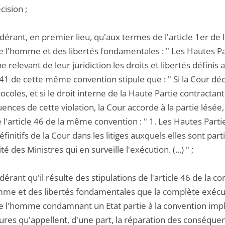
cision ;
idérant, en premier lieu, qu'aux termes de l'article 1er 
de l'homme et des libertés fondamentales : " Les Hautes P
 relevant de leur juridiction les droits et libertés définis 
e 41 de cette même convention stipule que : " Si la Cour déc
ocoles, et si le droit interne de la Haute Partie contract
nces de cette violation, la Cour accorde à la partie lésée, s'
e l'article 46 de la même convention : " 1. Les Hautes Par
éfinitifs de la Cour dans les litiges auxquels elles sont parti
é des Ministres qui en surveille l'exécution. (...) " ;
dérant qu'il résulte des stipulations de l'article 46 de l
mme et des libertés fondamentales que la complète exécu
de l'homme condamnant un Etat partie à la convention impli
res qu'appellent, d'une part, la réparation des conséquenc