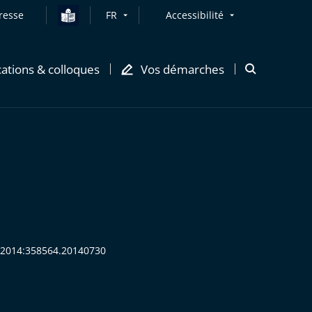
resse
FR
Accessibilité
cations & colloques
Vos démarches
Ouvrir
la
modale
de
recherche
SS:2014:358564.20140730