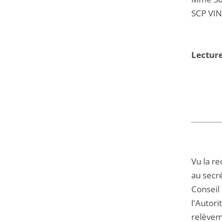
SCP VIN
Lecture
Vu la r
au secré
Conseil 
l'Autor
relèveme