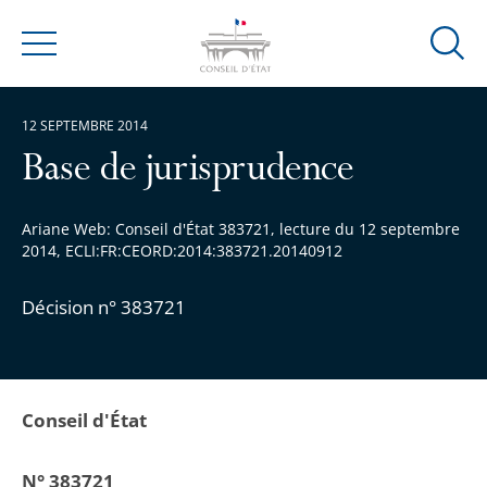
Ouvrir
Menu
la
modal
12 SEPTEMBRE 2014
de
reche
Base de jurisprudence
Ariane Web: Conseil d'État 383721, lecture du 12 septembre
2014, ECLI:FR:CEORD:2014:383721.20140912
Décision n° 383721
Conseil d'État
N° 383721