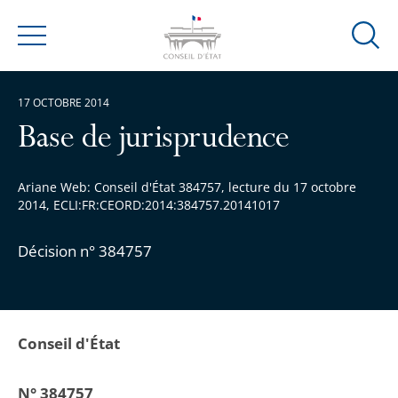
Ouvrir
Menu
la
modal
17 OCTOBRE 2014
de
reche
Base de jurisprudence
Ariane Web: Conseil d'État 384757, lecture du 17 octobre
2014, ECLI:FR:CEORD:2014:384757.20141017
Décision n° 384757
Conseil d'État
N° 384757