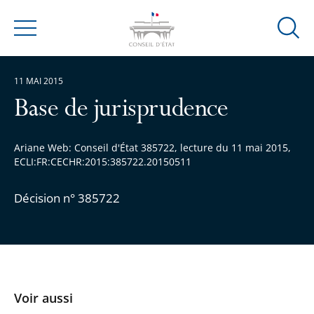
Ouvrir
Menu
la
modal
11 MAI 2015
de
reche
Base de jurisprudence
Ariane Web: Conseil d'État 385722, lecture du 11 mai 2015,
ECLI:FR:CECHR:2015:385722.20150511
Décision n° 385722
Voir aussi