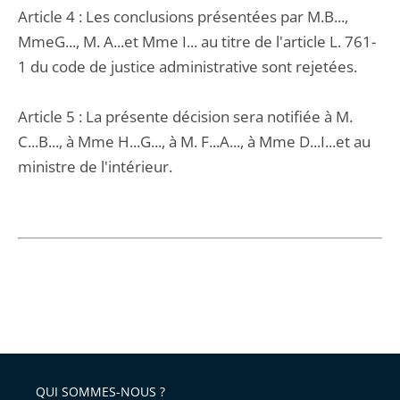
Article 4 : Les conclusions présentées par M.B...,
MmeG..., M. A...et Mme I... au titre de l'article L. 761-
1 du code de justice administrative sont rejetées.
Article 5 : La présente décision sera notifiée à M.
C...B..., à Mme H...G..., à M. F...A..., à Mme D...I...et au
ministre de l'intérieur.
QUI SOMMES-NOUS ?