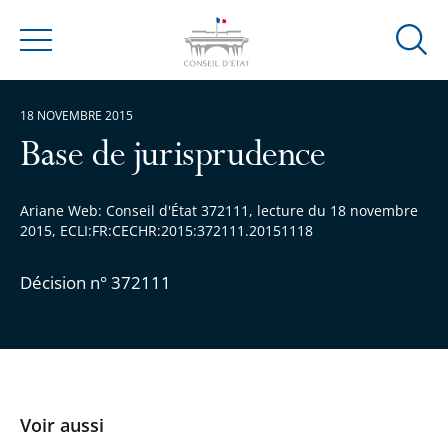
Ouvrir
Menu
la
modal
18 NOVEMBRE 2015
de
reche
Base de jurisprudence
Ariane Web: Conseil d'État 372111, lecture du 18 novembre
2015, ECLI:FR:CECHR:2015:372111.20151118
Décision n° 372111
Voir aussi